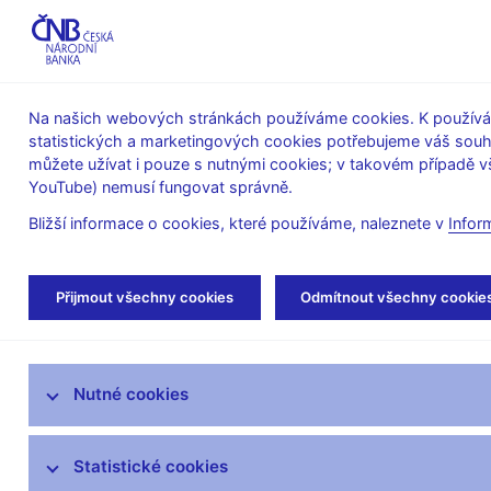
ABO-K
Na našich webových stránkách používáme cookies. K používán
statistických a marketingových cookies potřebujeme váš sou
O ČNB
Měnová
Finanční
můžete užívat i pouze s nutnými cookies; v takovém případě vš
YouTube) nemusí fungovat správně.
politika
stabilita
Bližší informace o cookies, které používáme, naleznete v
Infor
Úvod
Stalo se
Tiskové zprávy
Přijmout všechny cookies
Odmítnout všechny cookie
Aktuality
Nutné cookies
Tiskové zprávy
Kalendář
Statistické cookies