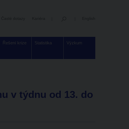
Časté dotazy
Kariéra
English
Řešení krize
Statistika
Výzkum
u v týdnu od 13. do