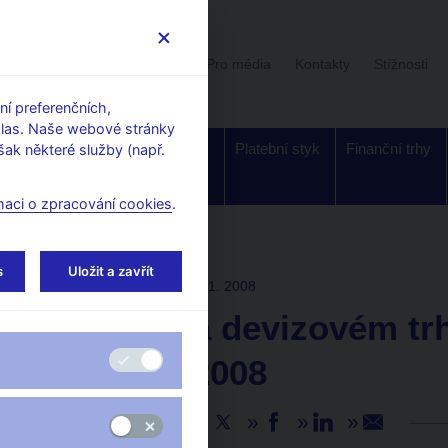
Uživatelská sekce
Stalo se
Pro média
Kontakty
Stížnosti
í preferenčních,
hlas. Naše webové stránky
Dohled a
Bankovky a
Platební styk
Finanční trhy
ak některé služby (např.
regulace
mince
maci o zpracování cookies
.
s
Uložit a zavřít
TISKOVÉ ZPRÁVY
3. 11. 2008
Obraty na devizovém trh
17. října 2008
Sdílejte