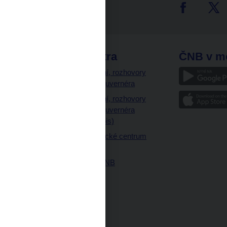
tter
odkazy
ČNB extra
ČNB v m
a
Vystoupení, rozhovory
a články guvernéra
ázky
Vystoupení, rozhovory
ajetku
a články guvernéra
ných prostor
(úplný výpis)
Návštěvnické centrum
ČNB
Historie ČNB