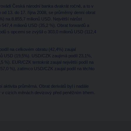
ovádí Česká národní banka dvakrát ročně, a to v
 od 13. do 17. října 2008, se průměrný denní obrat
%) na 8.855,7 milionů USD. Největší nárůst
o 547,4 milionů USD (35,2 %). Obrat forwardů a
odů s opcemi se zvýšil o 303,0 milionů USD (112,4
podíl na celkovém obratu (42,4%) zaujal
onů USD (19,5%). USD/CZK zaujímá podíl 23,1%,
5 %). EUR/CZK tentokrát zaujal největší podíl na
 57,0 %), zatímco USD/CZK zaujal podíl na těchto
aktivita průměrná. Obrat derivátů byl i nadále
ity v cizích měnách devizový před peněžním trhem.