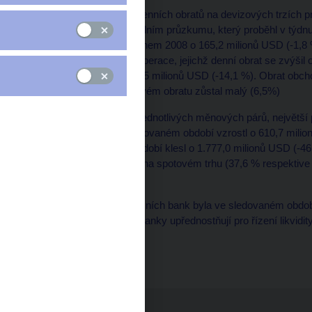
Průzkum průměrných denních obratů na devizových trzích pr
dubnu a v říjnu. V posledním průzkumu, který proběhl v týdnu
snížil v porovnání s dubnem 2008 o 165,2 milionů USD (-1,8 
zaznamenaly spotové operace, jejichž denní obrat se zvýšil 
swapů se snížil o 1.015,5 milionů USD (-14,1 %). Obrat obch
%), jejich podíl na celkovém obratu zůstal malý (6,5%)
Co se týká zastoupení jednotlivých měnových párů, největší 
EUR/CZK, když ve sledovaném období vzrostl o 610,7 mili
když ve sledovaném období klesl o 1.777,0 milionů USD (-46,
trhu forwardů a swapů i na spotovém trhu (37,6 % respektive
trzích 30,7 % a 7,0 %.
Podle informací referenčních bank byla ve sledovaném období 
vysoký, neboť domácí banky upřednostňují pro řízení likvid
Tabulka