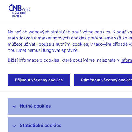
ABO-K
Na našich webových stránkách používáme cookies. K používán
statistických a marketingových cookies potřebujeme váš sou
O ČNB
Měnová
Finanční
můžete užívat i pouze s nutnými cookies; v takovém případě vš
YouTube) nemusí fungovat správně.
politika
stabilita
Bližší informace o cookies, které používáme, naleznete v
Infor
Úvod
Stalo se
Tiskové zprávy
Přijmout všechny cookies
Odmítnout všechny cookie
Aktuality
Nutné cookies
Tiskové zprávy
Kalendář
Statistické cookies