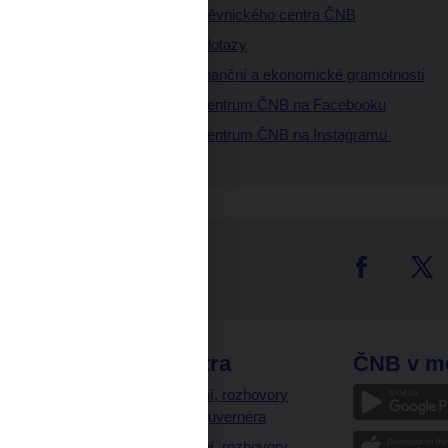
Microsite Návštěvnického centra ČNB
Často kladené dotazy
Podstránka k finanční a ekonomické gramotnosti
Návštěvnické centrum ČNB na Facebooku
Návštěvnické centrum ČNB na Instagramu
tter
odkazy
ČNB extra
ČNB v m
a
Vystoupení, rozhovory
a články guvernéra
ázky
Vystoupení, rozhovory