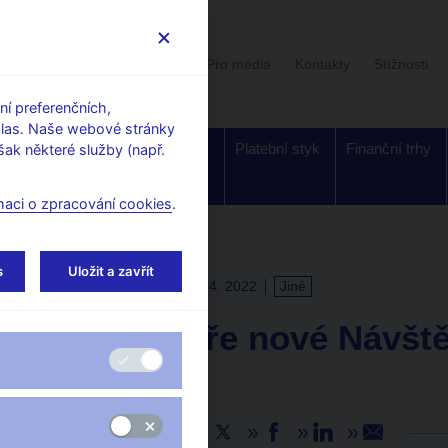
Uživatelská sekce
Stalo se
Pro média
Kontakty
Stížnosti
í preferenčních,
hlas. Naše webové stránky
Dohled a
Bankovky a
Platební styk
Finanční trhy
ak některé služby (např.
regulace
mince
maci o zpracování cookies
.
s
Uložit a zavřít
TISKOVÉ ZPRÁVY
20. 4. 2022
Jiné
ČNB otevře nové Návště
veřejnost
Sdílejte