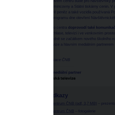
Senovážná). V Kongresovém centru bude pro návštěvníky při
České republiky, České mincovny a Státní tiskárny cenin. V
vozidlo určené k přepravě peněz a také vozidla používaná Pol
výzbroji. O podrobném programu dne otevření Návštěvnickéh
Otevření Návštěvnického centra
doprovodí také komunika
setkat online, v tisku, rozhlase, televizi i ve venkovním pr
dubna do června a následně se začátkem nového školního ro
partnerem je Česká televize a hlavním mediálním partnerem
Markéta Fišerová
ředitelka odboru komunikace ČNB
Generální mediální partner
Související odkazy
Návštěvnické centrum ČNB (pdf, 3,7 MB)
– prezent
Návštěvnické centrum ČNB
– fotogalerie