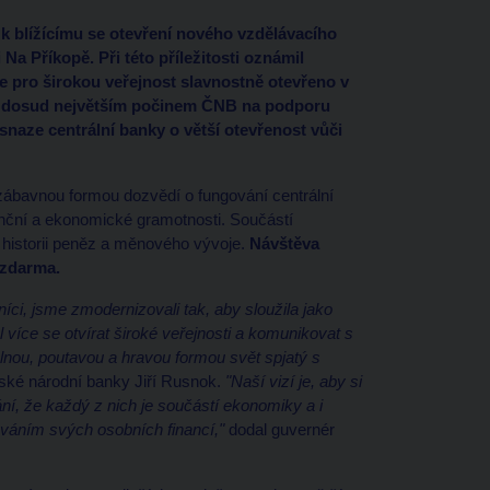
 blížícímu se otevření nového vzdělávacího
 Na Příkopě. Při této příležitosti oznámil
 pro širokou veřejnost slavnostně otevřeno v
je dosud největším počinem ČNB na podporu
naze centrální banky o větší otevřenost vůči
 zábavnou formou dozvědí o fungování centrální
inanční a ekonomické gramotnosti. Součástí
historii peněz a měnového vývoje.
Návštěva
 zdarma.
níci, jsme zmodernizovali tak, aby sloužila jako
více se otvírat široké veřejnosti a komunikovat s
nou, poutavou a hravou formou svět spjatý s
ské národní banky Jiří Rusnok.
"Naší vizí je, aby si
ání, že každý z nich je součástí ekonomiky a i
ováním svých osobních financí,"
dodal guvernér