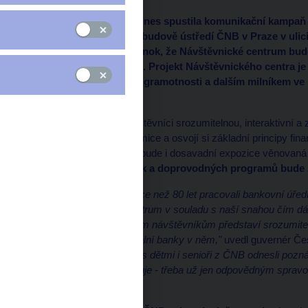
Česká národní banka dnes spustila komunikační kampaň k
centra, které vzniklo v budově ústředí ČNB v Praze v ulici
guvernér ČNB Jiří Rusnok, že Návštěvnické centrum bude
sobotu 21. května 2022. Projekt Návštěvnického centra 
finanční a ekonomické gramotnosti a dalším milníkem ve s
široké veřejnosti.
V novém centru se návštěvníci srozumitelnou, interaktivní a
banky a její roli v ekonomice a osvojí si základní principy f
Návštěvnického centra bude i dosavadní expozice věnovaná 
centra včetně prohlídek a doprovodných programů bude
"Bankovní halu, v níž více než 80 let pracovali bankovní úřed
moderní vzdělávací centrum v souladu s naší snahou čím dál 
ní. Návštěvnické centrum návštěvníkům představí srozumitel
ekonomikou a roli centrální banky v něm,"
uvedl guvernér Če
školáci, studenti, rodiny s dětmi i senioři z ČNB odnesli pozn
svým jednáním ji ovlivňuje - třeba už jen odpovědným sprav
Rusnok.