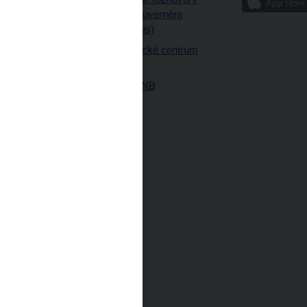
ajetku
a články guvernéra
ných prostor
(úplný výpis)
Návštěvnické centrum
ČNB
Historie ČNB