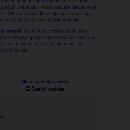
praven program Hudby hradní stráže a Policie
 garážích ČNB bude k vidění speciální pancéřované
icií ČR včetně posádky v odpovídající výstroji a
o centra bude veřejnost včas informována.
ční kampaň
, se kterou se veřejnost bude moci
ostoru v Praze. Kampaň proběhne ve dvou vlnách - od
ku od srpna do října. Generálním mediálním
 Český rozhlas.
Hlavní mediální partner
ace