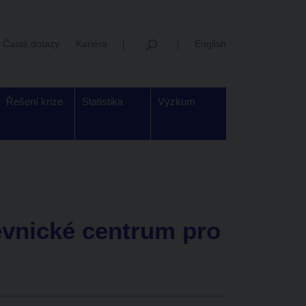
Časté dotazy
Kariéra
English
Řešení krize
Statistika
Výzkum
vnické centrum pro