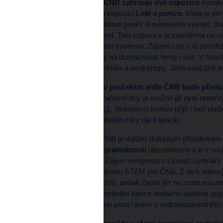
Návštěvnické centrum ČNB zahrnuje dvě expozice
instalo
2
než 1 000 m
. Oblíbenou expozici
Lidé a peníze
, která je u
ČNB a zaměřuje se na historii peněz a měnového vývoje, dopl
která je umístěna v přízemí. Tato expozice je zaměřena na s
finančního a ekonomického systému. Zájemci se v ní dozvědí, 
jaký dopad mají její kroky na domácnosti, firmy i stát. V N
krátkodobé výstavy, semináře a workshopy. Jeho součástí j
Návštěvnické centrum v pražském sídle ČNB bude přístup
Skupinové návštěvy v pracovní dny je možné již nyní rezerv
microsite
https://nc.cnb.cz
. Jednotlivci mohou přijít i bez p
objednání pro všechny návštěvníky dle kapacity.
Návštěvnické centrum ČNB je dalším důležitým příspěvkem c
finanční a ekonomické gramotnosti
obyvatelstva a je v sou
komunikaci s veřejností. Zájem veřejnosti o činnost centrál
mínění, realizované agenturou STEM pro ČNB. Z nich mimo ji
stojí o více informací o ČNB, avšak často jim ne zcela rozumí
komunikací byla české centrální bance nedávno udělena
mez
potvrdila svoji dlouhodobou pozici jedné z nejtransparentnějš