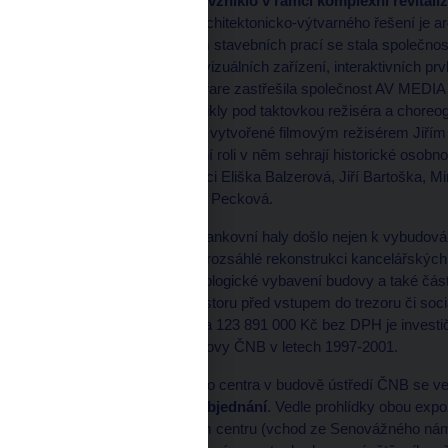
Návštěvnické centrum vzniklo v rámci komplexní revitali
v roce 2021. Autorem architektonicko-výtvarného řešení je arc
generálním dodavatelem stavebních prací se stala společnost
Obsahovou náplň audiovizuálních zařízení, interaktivních pr
dodání hardware a software zastřešila společnost AV MEDIA
expozice Za měnou vznikly pod taktovkou režiséra a choreogr
několikaminutové video, vytvořené filmovým režisérem Jiří
Ondřeje Soukupa. Hlavní roli v něm sehrají historické osobno
hlas významní čeští herci Eliška Balzerová, Jiří Bartoška, Mi
operní pěvkyně Dagmar Pecková.
V průběhu revitalizace bankovní haly došlo nejen k vybudová
rovněž k modernizaci a rozsáhlé rekonstrukci kancelářskýc
Nové jsou rovněž technologické vybavení budovy a také části
původního kinosálu, prostoru před vstupem do trezoru či soci
vysoutěženou cenou díla 123 891 000 Kč bez DPH je investič
rekonstrukce hlavní budovy ČNB v letech 1997-2001.
Prostory Návštěvnického centra v budově ústředí ČNB se ve
do 16 hodin, a to bez objednání
. Vedle prohlídky obou expo
program v Kongresovém centru (vchod ze Senovážného námě