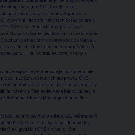
zace původní bankovní haly
, která byla zahájena
hitektonické studio SGL Projekt, s.r.o.,
 Interier Říčany a.s. ze skupiny Ahrend a.s.
vků, vytvoření microsite Návštěvnického centra a
 SYSTEMS, a.s. Audiovizuální prvky nové
afa Michala Cabana. Její trvalou součástí je také
m Strachem za hudebního doprovodu od skladatele
sti na našich bankovkách, kterým propůjčili svůj
roslav Donutil, Jiří Dvořák a Ondřej Vetchý a
ní nové expozice Za měnou a jejího zázemí, ale
h prostor nadále využívaných pro provoz ČNB.
 prostor stávající expozice Lidé a peníze (úpravy
álního zázemí). Tato revitalizace bankovní haly s
ně třetím nejnákladnějším projektem od dob
řejnosti poprvé otevřou
v sobotu 21. května od 9
zic bude v tento den přichystaný i doprovodný
stí) a v garážích ČNB (vchod z ulice