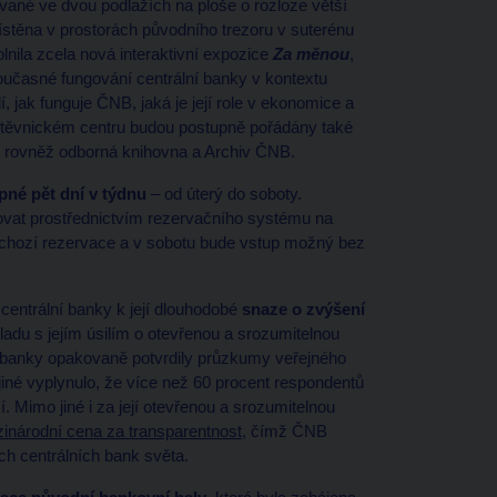
vané ve dvou podlažích na ploše o rozloze větší
místěna v prostorách původního trezoru v suterénu
nila zcela nová interaktivní expozice
Z
a měnou
,
oučasné fungování centrální banky v kontextu
jak funguje ČNB, jaká je její role v ekonomice a
ávštěvnickém centru budou postupně pořádány také
e rovněž odborná knihovna a Archiv ČNB.
né pět dní v týdnu
– od úterý do soboty.
ovat prostřednictvím rezervačního systému na
ředchozí rezervace a v sobotu bude vstup možný bez
entrální banky k její dlouhodobé
snaze o zvýšení
ladu s jejím úsilím o otevřenou a srozumitelnou
ní banky opakovaně potvrdily průzkumy veřejného
né vyplynulo, že více než 60 procent respondentů
. Mimo jiné i za její otevřenou a srozumitelnou
inárodní cena za transparentnost
, čímž ČNB
ích centrálních bank světa.