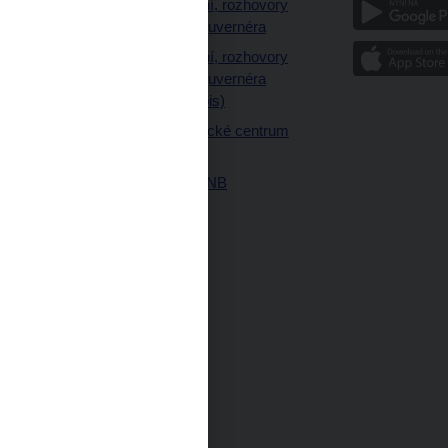
a
Vystoupení, rozhovory
a články guvernéra
ázky
Vystoupení, rozhovory
ajetku
a články guvernéra
ných prostor
(úplný výpis)
Návštěvnické centrum
ČNB
Historie ČNB