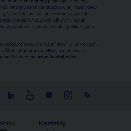
lké, méně složité banky
poskytující omezený
kcí, většinou se koncentrujících v přijímání vkladů
m „přechod činnosti na soukromého nabyvatele“
ientem
(menším než 1)
zohledňujícím rozsah
erový perimetr“ je většinou funkcí podílu krytých
o ozdravné postupy a řešení krize), u kterých plán
ení, ČNB zatím formálně MREL nestanovila a
 stanoví
de facto
na úrovni kapitálových
obilu
Kontakty