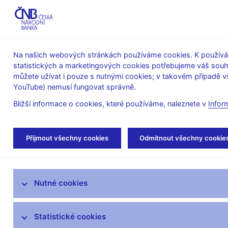
ABO-K
Na našich webových stránkách používáme cookies. K používán
statistických a marketingových cookies potřebujeme váš sou
O ČNB
Měnová
Finanční
můžete užívat i pouze s nutnými cookies; v takovém případě vš
YouTube) nemusí fungovat správně.
politika
stabilita
Bližší informace o cookies, které používáme, naleznete v
Infor
Úvod
Stalo se
Aktuality
Přijmout všechny cookies
Odmítnout všechny cookie
Aktuality
Nutné cookies
Tiskové zprávy
Kalendář
Statistické cookies