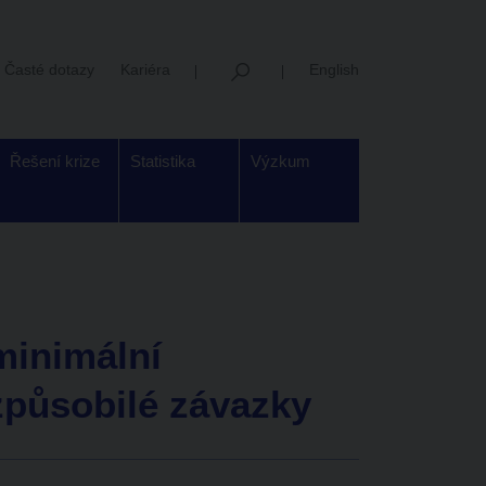
Časté dotazy
Kariéra
English
Řešení krize
Statistika
Výzkum
minimální
způsobilé závazky