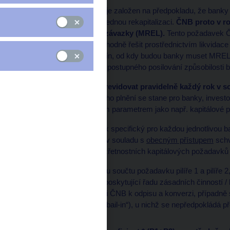
Rámec pro řešení krize je založen na předpokladu, že banky m
absorbování ztrát a následnou rekapitalizaci.
ČNB proto v ro
na kapitál a způsobilé závazky (MREL).
Tento požadavek ČN
případné selhání důvěryhodně řešit prostřednictvím likvidace
2023 jako závazný termín, od kdy budou banky muset MREL p
plánování řešení krize a postupného posilování způsobilosti b
ČNB bude požadavek revidovat pravidelně každý rok v sou
řešení krize.
MREL a jeho plnění se stane pro banky, investo
subjekty stejně důležitým parametrem jako např. kapitálové 
MREL je jako požadavek specifický pro každou jednotlivou 
nezveřejňuje
; nicméně v souladu s
obecným přístupem
schv
MREL odvozuje od obezřetnostních kapitálových požadavků 
ve výši dvojnásobku součtu požadavku pilíře 1 a pilíře 2,
komplexní banky
poskytující řadu zásadních činností 
použitím pravomoci ČNB k odpisu a konverzi, případně 
z vnitřních zdrojů („bail-in“), u nichž se nepředpokládá p
krize;