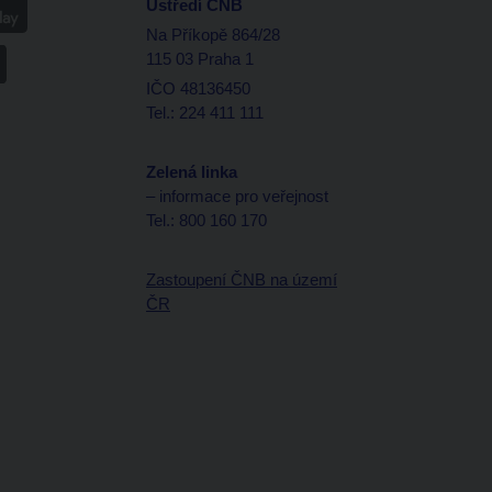
Ústředí ČNB
Na Příkopě 864/28
115 03 Praha 1
IČO 48136450
Tel.: 224 411 111
Zelená linka
– informace pro veřejnost
Tel.: 800 160 170
Zastoupení ČNB na území
ČR