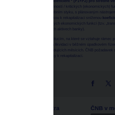
ve výši
(P1+P2) + koeficient * (P1+P2)
pro středně ve
počet zásadních činností / kritických (ekonomických) fun
a souvisejícím platebním styku, s plánovaným nástroje
(„transfer“), se složkou k rekapitalizaci sníženou
koefic
převáděných kritických ekonomických funkcí (tzv. „transf
vkladů na celkových aktivech banky).
Bankám (a ostatním institucím, na které se vztahuje rámec pr
řešení krize předpokládá likvidaci v běžném úpadkovém říz
plánuje tak učinit v následujících měsících. ČNB požadavek
požadavků,
tj. bez složky k rekapitalizaci.
tter
odkazy
ČNB extra
ČNB v m