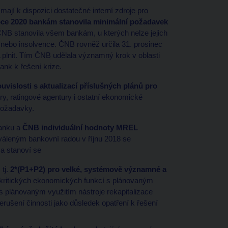
ají k dispozici dostatečné interní zdroje pro
ce 2020 bankám stanovila minimální požadavek
B stanovila všem bankám, u kterých nelze jejich
 nebo insolvence. ČNB rovněž určila 31. prosinec
lnit. Tím ČNB udělala významný krok v oblasti
ank k řešení krize.
vislosti s aktualizací příslušných plánů pro
ry, ratingové agentury i ostatní ekonomické
požadavky.
banku a
ČNB individuální hodnoty MREL
áleným bankovní radou v říjnu 2018 se
a stanoví se
 tj.
2*(P1+P2) pro velké, systémově významné a
/ kritických ekonomických funkcí s plánovaným
s plánovaným využitím nástroje rekapitalizace
řerušení činnosti jako důsledek opatření k řešení