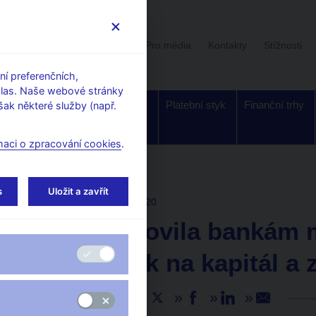
Uživatelská sekce
Stalo se
Pro média
Kontakty
Stížnosti
í preferenčních,
hlas. Naše webové stránky
Dohled a
Bankovky a
Platební styk
Finanční trhy
ak některé služby (např.
regulace
mince
maci o zpracování cookies
.
s
Uložit a zavřít
AKTUALITY
14. 10. 2020
ČNB stanovila bankám 
požadavek na kapitál a 
Sdílejte