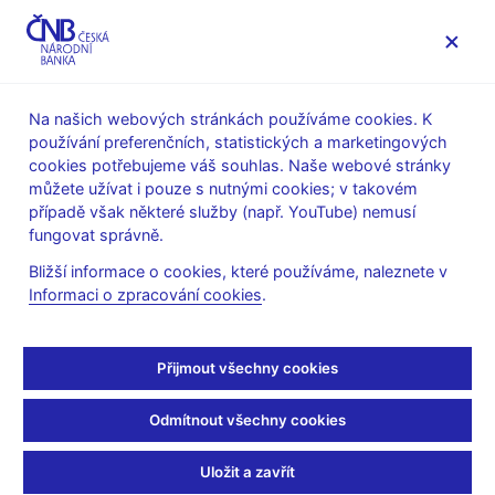
MENU
Na našich webových stránkách používáme cookies. K
používání preferenčních, statistických a marketingových
Úvod
Často kladené dotazy
cookies potřebujeme váš souhlas. Naše webové stránky
můžete užívat i pouze s nutnými cookies; v takovém
Statistika
případě však některé služby (např. YouTube) nemusí
fungovat správně.
Měnová a finanční
Bližší informace o cookies, které používáme, naleznete v
Informaci o zpracování cookies
.
statistika - často kladené
dotazy
Přijmout všechny cookies
Co je příčinou rozdílů mezi daty měnové statistiky bank a
Odmítnout všechny cookies
daty bankovního dohledu?
Uložit a zavřít
Jaké jsou rozdíly mezi statistikou měnového vývoje v ČR