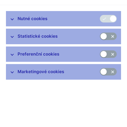
Nutné cookies
Nejčastější odkazy
Statistické cookies
Výměna neplatných bankovek
Informace k Sberbank CZ
Preferenční cookies
Výměna poškozených peněz
Seznamy regulovaných a registrovaných subjektů
Marketingové cookies
Kurzy devizového trhu
IBAN - mezinárodní číslo účtu
Aktuální prognóza
Historie diskontní sazby
Historie repo sazby
Historie lombardní sazby
Centrální registr úvěrů