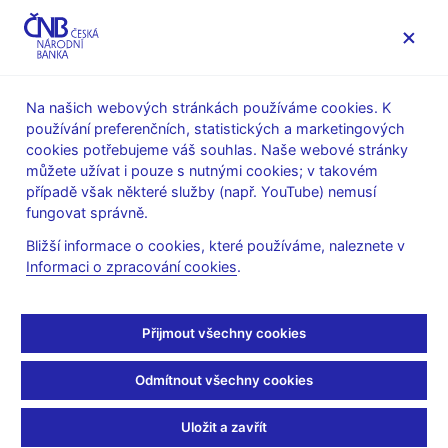
MENU
Na našich webových stránkách používáme cookies. K
používání preferenčních, statistických a marketingových
Úvod
Statistika
Šetření úvěrových podmínek bank
cookies potřebujeme váš souhlas. Naše webové stránky
můžete užívat i pouze s nutnými cookies; v takovém
27. 2. 2018
případě však některé služby (např. YouTube) nemusí
Add a new title here
fungovat správně.
Bližší informace o cookies, které používáme, naleznete v
ccc
Informaci o zpracování cookies
.
Přijmout všechny cookies
Zůstaňme v kontaktu
Newsletter
Odmítnout všechny cookies
Uložit a zavřít