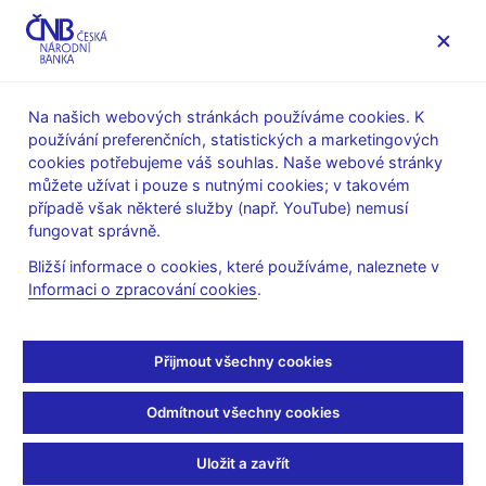
MENU
Na našich webových stránkách používáme cookies. K
používání preferenčních, statistických a marketingových
Úvod
Statistika
SDAT – sběr dat výkaznictví ČNB
cookies potřebujeme váš souhlas. Naše webové stránky
Informace k metodice EBA, Bankovnictví a DZ
můžete užívat i pouze s nutnými cookies; v takovém
Informace k metodice EBA v3.5
případě však některé služby (např. YouTube) nemusí
fungovat správně.
Informace k metodice
Bližší informace o cookies, které používáme, naleznete v
EBA v3.5
Informaci o zpracování cookies
.
Informace k metodice jsou zveřejněny na
webové stránce EBA
.
Přijmout všechny cookies
Metodika EBA 3.5 bude obsahovat především:
Odmítnout všechny cookies
Diversity benchmarking - sběr informací týkající se
rozmanitosti v rámci vedoucího orgánu, první referenční
Uložit a zavřít
datum 31.12.2024