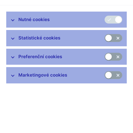
MREL/TLAC - aktualizované tabulky s prvním referenčním
datem 31.12.2024.
Nutné cookies
Pozn.: Implementace rozšířeného výkazu corep FRTB a sběr
informací DORA jsou odloženy. Nové termíny zatím nejsou
známy.
Statistické cookies
Preferenční cookies
Zůstaňme v kontaktu
Newsletter
Marketingové cookies
Nejčastější odkazy