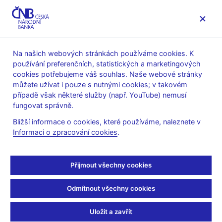
MENU
Na našich webových stránkách používáme cookies. K
používání preferenčních, statistických a marketingových
Úvod
Statistika
cookies potřebujeme váš souhlas. Naše webové stránky
Číselníky pro výkaznictví bank, poboček zahraničních bank a
můžete užívat i pouze s nutnými cookies; v takovém
nebankovních subjektů vůči ČNB
případě však některé služby (např. YouTube) nemusí
fungovat správně.
Číselníky pro výkaznictví
Bližší informace o cookies, které používáme, naleznete v
bank, poboček
Informaci o zpracování cookies
.
zahraničních bank a
Přijmout všechny cookies
nebankovních subjektů
Odmítnout všechny cookies
vůči ČNB
Uložit a zavřít