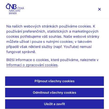
MENU
Na našich webových stránkách používáme cookies. K
používání preferenčních, statistických a marketingových
Úvod
O ČNB
čnBlog
cookies potřebujeme váš souhlas. Naše webové stránky
můžete užívat i pouze s nutnými cookies; v takovém
Thu Jan 07 11:00:00 CET 2021
Novotný Filip
Polák Petr
případě však některé služby (např. YouTube) nemusí
COVID-19
Měnová politika
Odborné publikace
fungovat správně.
Vývoj spotřebitelských a
Bližší informace o cookies, které používáme, naleznete v
Informaci o zpracování cookies
.
průmyslových cen v
koronavirovém roce 2020
Přijmout všechny cookies
Současná koronakrize ovlivnila život každého, neboť vládní
Odmítnout všechny cookies
omezení a uzavírky trvají dlouhou dobu a zasáhly téměř celou
ekonomiku. Lidé jsou více doma a mění svoje dosavadní
Uložit a zavřít
spotřebitelské návyky. Nižší spotřeba přirozeně dopadá i na