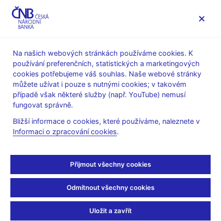
MENU
Na našich webových stránkách používáme cookies. K
používání preferenčních, statistických a marketingových
Úvod
O ČNB
čnBlog
cookies potřebujeme váš souhlas. Naše webové stránky
můžete užívat i pouze s nutnými cookies; v takovém
Thu Oct 06 10:00:00 CEST 2022
Benecká Soňa
případě však některé služby (např. YouTube) nemusí
Globální ekonomický výhled
Odborné publikace
fungovat správně.
Jak přispělo zdražování
Bližší informace o cookies, které používáme, naleznete v
Informaci o zpracování cookies
.
firem k dnešní inflaci v
eurozóně?
Přijmout všechny cookies
Příběh dnešní inflace v eurozóně se začal psát již loni, kdy po
Odmítnout všechny cookies
pandemických uzavírkách musely firmy řešit nedostatek dílů a
materiálů, při cenách komodit a dopravy rostoucích takřka do
Uložit a zavřít
nebe. Okolnosti pro růst cen a firemních tržeb byly příznivé –