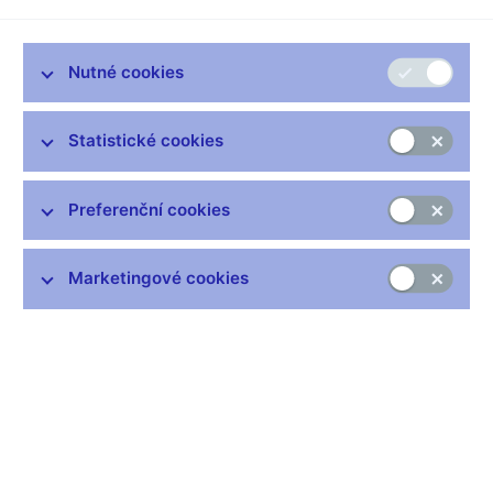
musím říci, že žádné takové pochybnosti nejsou na místě.
Zkušenost je ale obtížně sdělitelná a v předložení konkrétních
argumentů brání ČNB povinnost mlčenlivosti. Jak tedy veřejně
Nutné cookies
reagovat?
Začal bych tím, že ČNB je kritizována za případy, v nichž
Statistické cookies
zakročila vůči konkrétním institucím, nikoli za svůj pasivní
postoj.
ČNB je rozhodujícím aktérem při odhalování daného
Preferenční cookies
jednání, které by jinak mohlo zůstat poměrně dlouho skryté, než
by se vynořilo jako problém systémový, v tomto stadiu již
obtížně řešitelný (jak to známe z několika nedávných
Marketingové cookies
evropských příkladů, mimo jiné například španělských cajas
neboli spořitelen či družstevních záložen). ČNB však takovou
situaci evidentně nepřipustila a problémy řešila v jejich rané fázi,
přestože čelila kritice, že postupuje příliš přísně vůči
zavedenému a dobře fungujícímu byznysu. Debatující v
internetových diskuzích se však logicky dotazují, zda by postup
ČNB nemohl být ještě rychlejší, respektive
zda dohled dělá
opravdu vše proto, aby problémy identifikoval co nejdříve
.
Obecně platí, že je téměř nemožné vytvořit takový systém