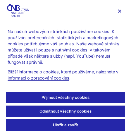
MENU
Na našich webových stránkách používáme cookies. K
používání preferenčních, statistických a marketingových
Úvod
O ČNB
čnBlog
cookies potřebujeme váš souhlas. Naše webové stránky
můžete užívat i pouze s nutnými cookies; v takovém
Tue Jan 21 13:55:00 CET 2014
Rozumek David
případě však některé služby (např. YouTube) nemusí
Dohled a regulace
fungovat správně.
Dohled se snaží
Bližší informace o cookies, které používáme, naleznete v
Informaci o zpracování cookies
.
nacházet problémy co
nejdříve
Přijmout všechny cookies
V posledních dnech se v médiích a internetových diskuzích
Odmítnout všechny cookies
několikrát objevily pochybnosti o zásahu České národní banky
vůči některým finančním institucím. Alespoň na počátku těchto
Uložit a zavřít
kauz hrál významnou roli dohled nad finančním trhem. Za něj