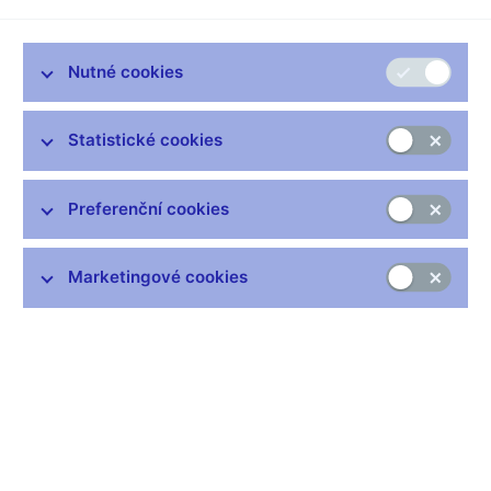
akcelerace inflace zhruba odpovídala očekávání ČNB i trhu. Pro
měnovou politiku je přitom neméně důležité porozumět struktuře
růstu spotřebitelských cen a vlivu faktorů, které k tomuto vývoji
Nutné cookies
vedly. Z toho pak lze mimo jiné činit patřičné závěry o
pravděpodobném budoucím vývoji inflace, na jehož ovlivňování
se měnová politika soustředí.
Statistické cookies
V této souvislosti je proto užitečné hledat odpověď na dnes již
populární otázku, kolik z pozorované inflace pochází z dovozu
Preferenční cookies
(či z ciziny) a jak velká je její domácí část. Jinými slovy se nyní
všichni ptají, nakolik k celkovým inflačním tlakům přispívá
nabídková (nákladová) strana a z jaké části je zdražování
Marketingové cookies
taženo nadměrnou domácí poptávkou, resp. opětovně se
přehřívající domácí ekonomikou, vyčerpaným tuzemským
trhem práce, případně velice přepáleným trhem nemovitostí.
Měnová politika pak reaguje s ohledem na horizont ležící 12-18
měsíců v budoucnosti především na tuto tuzemskou,
poptávkovou část inflace, která má na rozdíl od nákladových
šoků velkou setrvačnost.
Rozklíčovat, do jaké míry je inflace tažena domácími faktory,