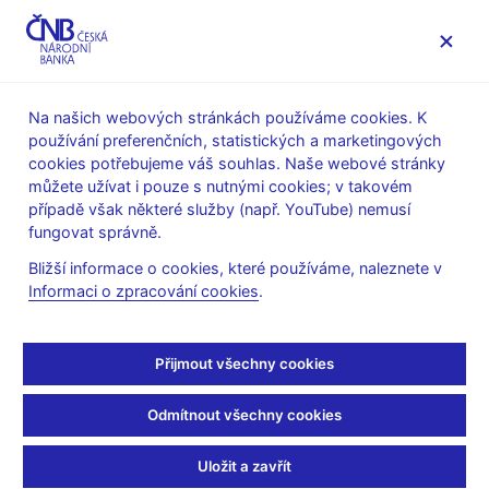
MENU
Na našich webových stránkách používáme cookies. K
používání preferenčních, statistických a marketingových
Úvod
O ČNB
čnBlog
cookies potřebujeme váš souhlas. Naše webové stránky
můžete užívat i pouze s nutnými cookies; v takovém
Fri Feb 18 12:12:00
Král Petr
Musil Karel
Šolc Jan
CET 2022
Tomanová Natálie
případě však některé služby (např. YouTube) nemusí
fungovat správně.
Měnová politika
Bližší informace o cookies, které používáme, naleznete v
ČNB tlumí domácí spíše
Informaci o zpracování cookies
.
než dovezené cenové
Přijmout všechny cookies
tlaky
Odmítnout všechny cookies
Počátkem letošního roku došlo k prudkému zvýšení inflace, a to
téměř na 10 %. Vzhledem k nebývale vysoké míře nejistoty
Uložit a zavřít
spojené s letošním lednovým přeceněním lze říci, že uvedená