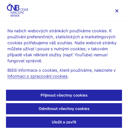
MENU
Na našich webových stránkách používáme cookies. K
používání preferenčních, statistických a marketingových
Úvod
Měnová politika
Zprávy o měnové politice
cookies potřebujeme váš souhlas. Naše webové stránky
Boxy a články
můžete užívat i pouze s nutnými cookies; v takovém
případě však některé služby (např. YouTube) nemusí
7. 5. 2021
fungovat správně.
Vyhodnocení plnění
Bližší informace o cookies, které používáme, naleznete v
Informaci o zpracování cookies
.
inflačního cíle v
posledních dvou letech
Přijmout všechny cookies
ZPRÁVA O MĚNOVÉ POLITICE
| JARO 2021 (box 4)
Odmítnout všechny cookies
(autoři: Jakub Bechný, Jan Syrovátka, Tomáš Šestořád, Jan
Uložit a zavřít
Žáček)