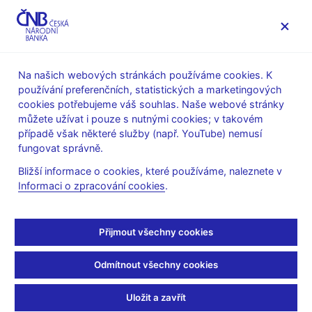
MENU
Na našich webových stránkách používáme cookies. K
používání preferenčních, statistických a marketingových
Úvod
Finanční stabilita
cookies potřebujeme váš souhlas. Naše webové stránky
Tematické články o finanční stabilitě
můžete užívat i pouze s nutnými cookies; v takovém
případě však některé služby (např. YouTube) nemusí
13. 6. 2017
fungovat správně.
Rozklad výnosové křivky
Bližší informace o cookies, které používáme, naleznete v
Informaci o zpracování cookies
.
českých státních
dluhopisů
Přijmout všechny cookies
Adam Kučera, Michal Dvořák, Zlatuše Komárková
Odmítnout všechny cookies
Časová struktura výnosových měr je významným zdrojem
Uložit a zavřít
informací ohledně očekávání trhu o budoucím