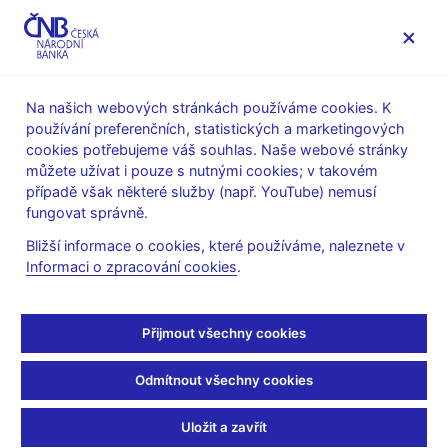
MENU
Na našich webových stránkách používáme cookies. K
používání preferenčních, statistických a marketingových
Úvod
Výzkum
Publikace výzkumu
cookies potřebujeme váš souhlas. Naše webové stránky
Working Papers
můžete užívat i pouze s nutnými cookies; v takovém
případě však některé služby (např. YouTube) nemusí
13. 1. 2021
fungovat správně.
The g3+ Model: An
Bližší informace o cookies, které používáme, naleznete v
Informaci o zpracování cookies
.
Upgrade of the Czech
National Bank’s Core
Přijmout všechny cookies
Forecasting Framework
Odmítnout všechny cookies
František Brázdik, Tibor Hlédik, Zuzana Humplová, Iva
Uložit a zavřít
Martonosi, Karel Musil, Jakub Ryšánek, Tomáš Šestořád,