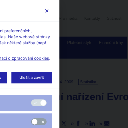
Uživatelská sekce
Stalo se
Pro média
Kontakty
Stížnosti
í preferenčních,
hlas. Naše webové stránky
Dohled a
Bankovky a
Platební styk
Finanční trhy
ak některé služby (např.
regulace
mince
maci o zpracování cookies
.
s
Uložit a zavřít
TISKOVÉ ZPRÁVY
10. 4. 2009
Statistika
Zveřejnění nařízení Evr
banky
Sdílejte