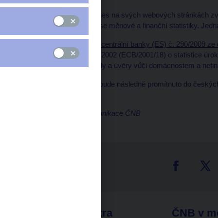
Česká národní banka dnes na svých webových stránkách zveř
centrální banky týkající se měnové a finanční statistiky. Jedn
Nařízení Evropské centrální banky (ES) č. 290/2009 ze 
nařízení (ES) č. 63/2002 (ECB/2001/18) o statistice ú
institucemi na vklady a úvěry vůči domácnostem a nef
Uvedené nařízení ECB bude následně promítnuto do českých
Pavel Zúbek
Samostatný odbor komunikace ČNB
tter
odkazy
ČNB extra
ČNB v m