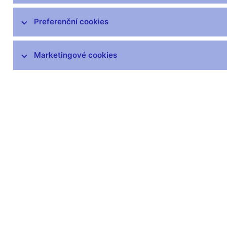
Preferenční cookies
Marketingové cookies
Zůstaňme v kontaktu
Newsle
Nejčastější odkazy
Povinné 