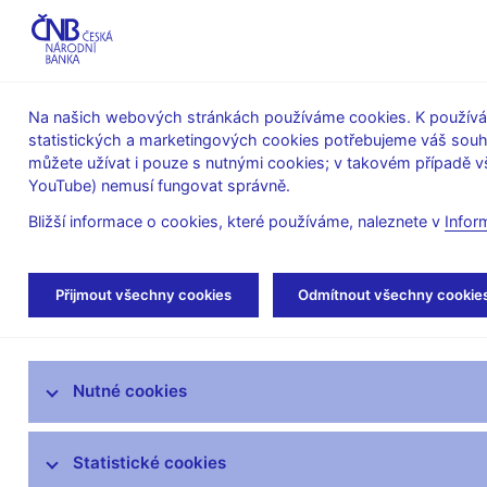
ABO-K
Na našich webových stránkách používáme cookies. K používán
statistických a marketingových cookies potřebujeme váš sou
O ČNB
Měnová
Finanční
můžete užívat i pouze s nutnými cookies; v takovém případě vš
YouTube) nemusí fungovat správně.
politika
stabilita
Bližší informace o cookies, které používáme, naleznete v
Infor
Úvod
Stalo se
Tiskové zprávy
Přijmout všechny cookies
Odmítnout všechny cookie
Aktuality
Nutné cookies
Tiskové zprávy
Kalendář
Statistické cookies