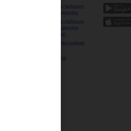
a
Vystoupení, rozhovory
a články guvernéra
ázky
Vystoupení, rozhovory
ajetku
a články guvernéra
ných prostor
(úplný výpis)
Návštěvnické centrum
ČNB
Historie ČNB