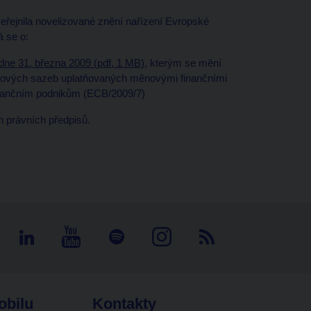
ejnila novelizované znění nařízení Evropské
á se o:
dne 31. března 2009 (pdf, 1 MB)
, kterým se mění
rokových sazeb uplatňovaných měnovými finančními
inančním podnikům (ECB/2009/7)
 právních předpisů.
obilu
Kontakty