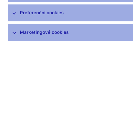
Preferenční cookies
Marketingové cookies
Zůstaňme v kontaktu
Newsle
Nejčastější odkazy
Povinné 
Výměna neplatných
Úřední desk
bankovek
Veřejné zak