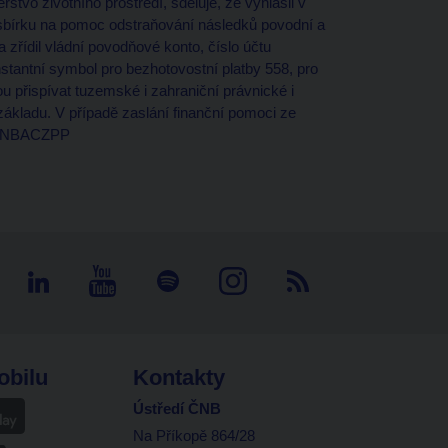
rstvo životního prostředí, sděluje, že vyhlásil v
sbírku na pomoc odstraňování následků povodní a
a zřídil vládní povodňové konto, číslo účtu
tantní symbol pro bezhotovostní platby 558, pro
u přispívat tuzemské i zahraniční právnické i
ákladu. V případě zaslání finanční pomoci ze
: CNBACZPP
obilu
Kontakty
Ústředí ČNB
Na Příkopě 864/28