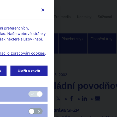
Uživatelská sekce
Stalo se
Pro média
Kontakty
Stížnosti
í preferenčních,
hlas. Naše webové stránky
Dohled a
Bankovky a
Platební styk
Finanční trhy
ak některé služby (např.
regulace
mince
maci o zpracování cookies
.
s
Uložit a zavřít
TISKOVÉ ZPRÁVY
14. 8. 2002
Zřízeno Vládní povodňo
Sdílejte
Převzatá tisková zpráva SFŽP