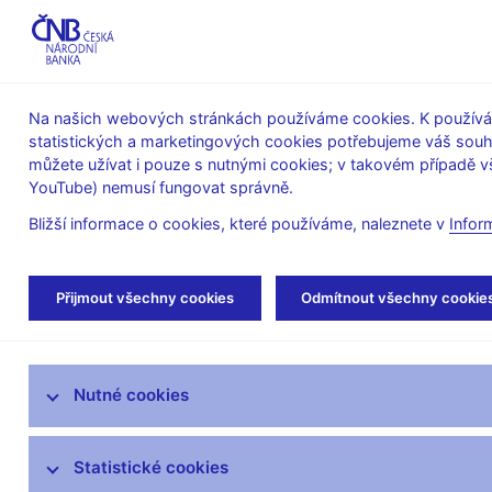
ABO-K
Na našich webových stránkách používáme cookies. K používán
statistických a marketingových cookies potřebujeme váš sou
O ČNB
Měnová
Finanční
můžete užívat i pouze s nutnými cookies; v takovém případě vš
YouTube) nemusí fungovat správně.
politika
stabilita
Bližší informace o cookies, které používáme, naleznete v
Infor
Úvod
Stalo se
Tiskové zprávy
Přijmout všechny cookies
Odmítnout všechny cookie
Aktuality
Nutné cookies
Tiskové zprávy
Kalendář
Statistické cookies