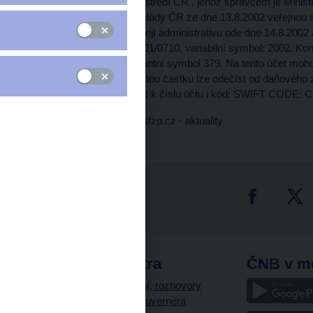
Státní fond životního prostředí ČR , jehož správcem je Ministe
souladu s rozhodnutím vlády ČR ze dne 13.8.2002 veřejnou 
záplav roku 2002, vede její administrativu ode dne 14.8.2002 
vedeného u ČNB 9025001/0710, variabilní symbol: 2002. Kons
platby v hotovosti konstantní symbol 379. Na tento účet moho
fyzické osoby. Poskytnutou částku lze odečíst od daňového z
zahraničí je nutné připsat k číslu účtu i kód: SWIFT CODE
Více informací na www.sfzp.cz - aktuality
tter
odkazy
ČNB extra
ČNB v m
a
Vystoupení, rozhovory
a články guvernéra
ázky