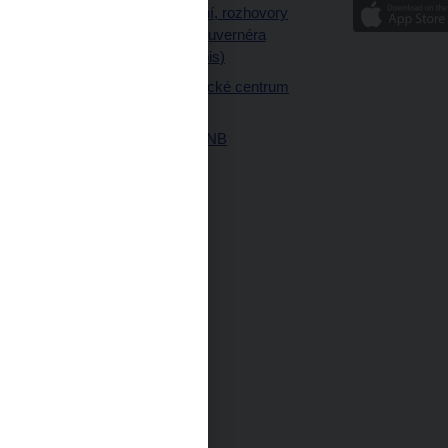
Vystoupení, rozhovory
ajetku
a články guvernéra
ných prostor
(úplný výpis)
Návštěvnické centrum
ČNB
Historie ČNB