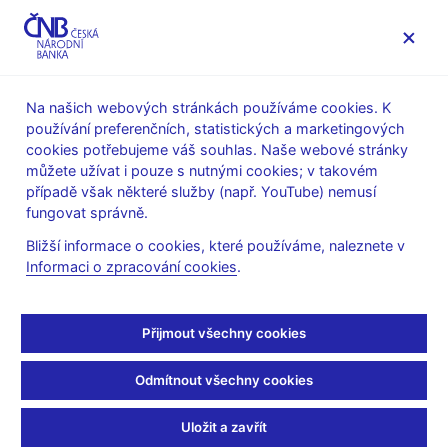
MENU
Na našich webových stránkách používáme cookies. K
používání preferenčních, statistických a marketingových
Úvod
Stalo se
Tiskové zprávy
cookies potřebujeme váš souhlas. Naše webové stránky
můžete užívat i pouze s nutnými cookies; v takovém
TISKOVÉ ZPRÁVY
23. 4. 1998
případě však některé služby (např. YouTube) nemusí
Zpráva z jednání
fungovat správně.
Bližší informace o cookies, které používáme, naleznete v
bankovní rady ČNB ze
Informaci o zpracování cookies
.
dne 23. 4. 1998
Přijmout všechny cookies
Sdílejte
Odmítnout všechny cookies
Uložit a zavřít
Bankovní rada ČNB na svém dnešním zasedání projednala