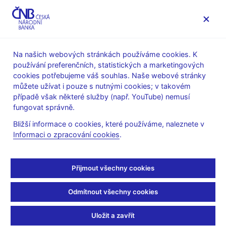
MENU
Na našich webových stránkách používáme cookies. K
používání preferenčních, statistických a marketingových
Úvod
Stalo se
Tiskové zprávy
cookies potřebujeme váš souhlas. Naše webové stránky
můžete užívat i pouze s nutnými cookies; v takovém
TISKOVÉ ZPRÁVY
16. 6. 2003
případě však některé služby (např. YouTube) nemusí
Změny v organizaci
fungovat správně.
Bližší informace o cookies, které používáme, naleznete v
devizového dohledu
Informaci o zpracování cookies
.
Sdílejte
Přijmout všechny cookies
Odmítnout všechny cookies
Česká národní banka přistoupila k některým významným
změnám v devizové oblasti. Tyto změny mají za cíl zvýšit
Uložit a zavřít
efektivitu vykonávaných činností a racionalizaci personálních