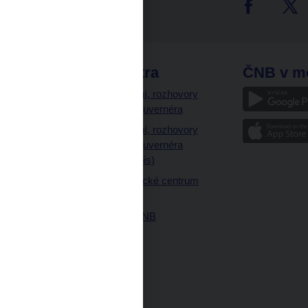
tter
odkazy
ČNB extra
ČNB v m
a
Vystoupení, rozhovory
a články guvernéra
ázky
Vystoupení, rozhovory
ajetku
a články guvernéra
ných prostor
(úplný výpis)
Návštěvnické centrum
ČNB
Historie ČNB