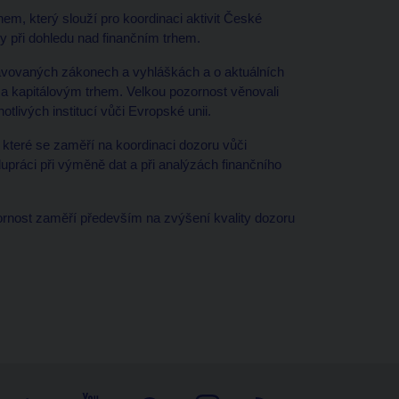
em, který slouží pro koordinaci aktivit České
y při dohledu nad finančním trhem.
ipravovaných zákonech a vyhláškách a o aktuálních
 a kapitálovým trhem. Velkou pozornost věnovali
livých institucí vůči Evropské unii.
 které se zaměří na koordinaci dozoru vůči
upráci při výměně dat a při analýzách finančního
ornost zaměří především na zvýšení kvality dozoru