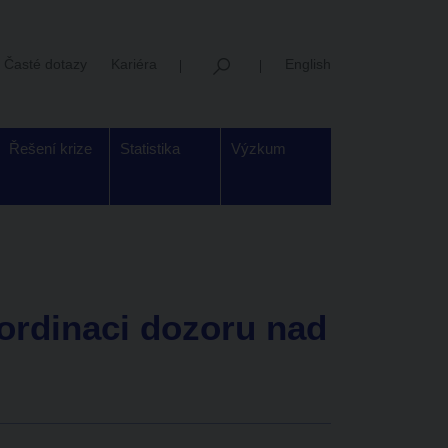
Časté dotazy
Kariéra
English
Řešení krize
Statistika
Výzkum
ordinaci dozoru nad