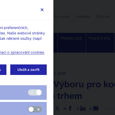
Uživatelská sekce
Stalo se
Pro média
Kontakty
Stížnosti
í preferenčních,
hlas. Naše webové stránky
Dohled a
Bankovky a
Platební styk
Finanční trhy
ak některé služby (např.
regulace
mince
maci o zpracování cookies
.
s
Uložit a zavřít
TISKOVÉ ZPRÁVY
25. 1. 2005
Zasedání Výboru pro ko
finančním trhem
Sdílejte