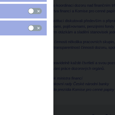
Včera se sešel Výbor pro koordinaci dozoru nad finančním trh
národní banky, Ministerstva financí a Komise pro cenné papír
Představitelé všech tří institucí diskutovali především o př
úkolech dozorů nad bankami, pojiš»ovnami, penzijními fondy
také aktuálním evropským otázkám a sladění stanovisek jednot
Výbor se také dohodl na činnosti několika pracovních skupin,
finančním skupinám, na transparentnost činnosti dozoru, spol
trhu.
Výbor se bude scházet pravidelně každé čtvrtletí a svou poz
nad trhy a na zefektivňování práce dozorových orgánů.
Tomáš Prouza, náměstek ministra financí
Pavel Racocha, člen bankovní rady České národní banky
Pavel Hollmann, předseda prezídia Komise pro cenné papíry