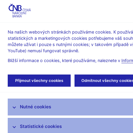
ABO-K
Na našich webových stránkách používáme cookies. K používán
statistických a marketingových cookies potřebujeme váš sou
O ČNB
Měnová
Finanční
můžete užívat i pouze s nutnými cookies; v takovém případě vš
YouTube) nemusí fungovat správně.
politika
stabilita
Bližší informace o cookies, které používáme, naleznete v
Infor
Úvod
Stalo se
Tiskové zprávy
Přijmout všechny cookies
Odmítnout všechny cookie
Aktuality
Nutné cookies
Tiskové zprávy
Kalendář
Statistické cookies