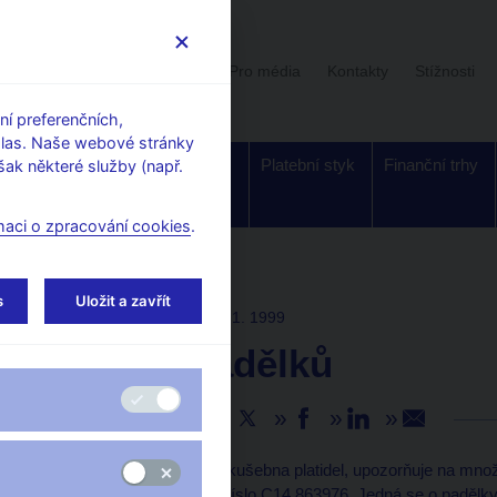
Uživatelská sekce
Stalo se
Pro média
Kontakty
Stížnosti
í preferenčních,
hlas. Naše webové stránky
Dohled a
Bankovky a
Platební styk
Finanční trhy
ak některé služby (např.
regulace
mince
maci o zpracování cookies
.
s
Uložit a zavřít
TISKOVÉ ZPRÁVY
12. 1. 1999
Výskyt padělků
Sdílejte
Česká národní banka, zkušebna platidel, upozorňuje na mno
Kč, vzor 1997, sériové číslo C14 863976. Jedná se o padělk