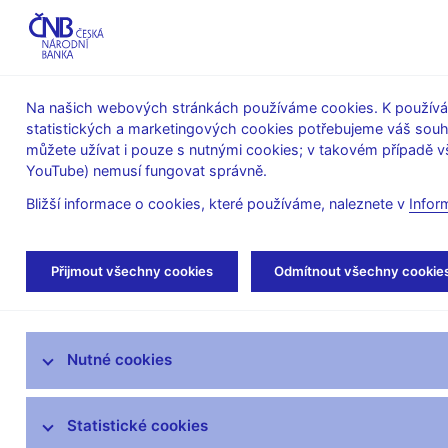
ABO-K
Na našich webových stránkách používáme cookies. K používán
statistických a marketingových cookies potřebujeme váš sou
O ČNB
Měnová
Finanční
můžete užívat i pouze s nutnými cookies; v takovém případě vš
YouTube) nemusí fungovat správně.
politika
stabilita
Bližší informace o cookies, které používáme, naleznete v
Infor
Úvod
Stalo se
Tiskové zprávy
Přijmout všechny cookies
Odmítnout všechny cookie
Aktuality
Nutné cookies
Tiskové zprávy
Kalendář
Statistické cookies