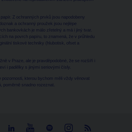
vý papír. Z ochranných prvků jsou napodobeny
doznak a ochranný proužek jsou nejlépe
ch bankovkách je málo zřetelný a má i jiný tvar.
ích na povrch papíru, to znamená, že v průhledu
ginální tiskové techniky (hlubotisk, ofset a
ě v Praze, ale je pravděpodobné, že se rozšíří i
í i padělky s jinými seriovými čísly.
še pozornosti, kterou bychom měli vždy věnovat
ků, poměrně snadno rozeznat.