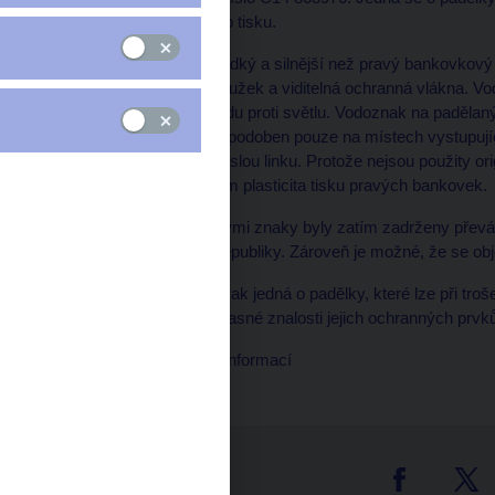
na principu inkoustového tisku.
Papír padělků je bílý, hladký a silnější než pravý bankovko
vodoznak, ochranný proužek a viditelná ochranná vlákna. Vo
kontrolovatelné v průhledu proti světlu. Vodoznak na padělaný
Ochranný proužek je napodoben pouze na místech vystupujíc
proti světlu netvoří souvislou linku. Protože nejsou použity ori
knihtisk), chybí padělkům plasticita tisku pravých bankovek.
Padělky s výše uvedenými znaky byly zatím zadrženy převážn
na další území České republiky. Zároveň je možné, že se objev
V každém případě se však jedná o padělky, které lze při tro
příjmu peněz, a při současné znalosti jejich ochranných prv
ČNB - odbor veřejných informací
tter