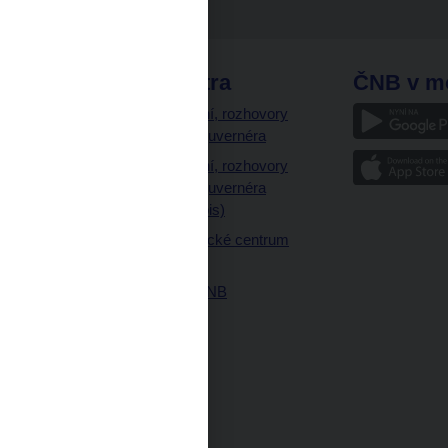
odkazy
ČNB extra
ČNB v m
a
Vystoupení, rozhovory
a články guvernéra
ázky
Vystoupení, rozhovory
ajetku
a články guvernéra
ných prostor
(úplný výpis)
Návštěvnické centrum
ČNB
Historie ČNB