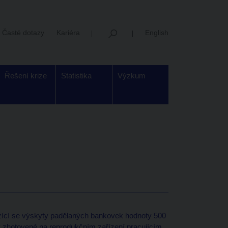
Časté dotazy
Kariéra
English
Řešení krize
Statistika
Výzkum
žící se výskyty padělaných bankovek hodnoty 500
y zhotovené na reprodukčním zařízení pracujícím