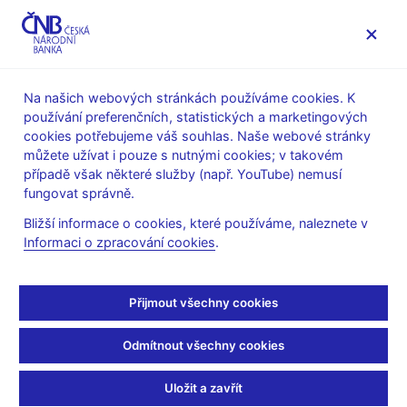
MENU
Na našich webových stránkách používáme cookies. K
používání preferenčních, statistických a marketingových
Úvod
Stalo se
Tiskové zprávy
cookies potřebujeme váš souhlas. Naše webové stránky
můžete užívat i pouze s nutnými cookies; v takovém
TISKOVÉ ZPRÁVY
26. 1. 2005
případě však některé služby (např. YouTube) nemusí
Světová banka pomáhá
fungovat správně.
Bližší informace o cookies, které používáme, naleznete v
České národní bance při
Informaci o zpracování cookies
.
hodnocení správy bank a
Přijmout všechny cookies
zlepšení prostředí pro
Odmítnout všechny cookies
konkurzy bank
Uložit a zavřít
Sdílejte