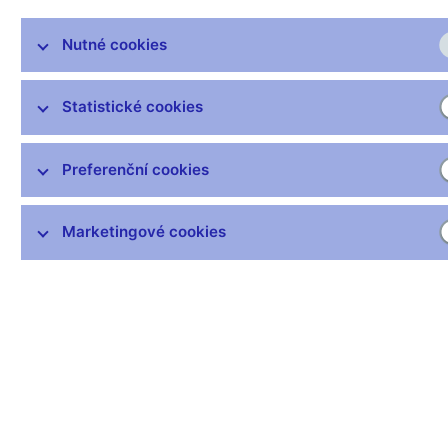
Sdílejte
Nutné cookies
Statistické cookies
Strategie řešení kurzových dopadů přílivu kapitálu z privatizace
státního majetku a z dalších devizových příjmů státu (pdf,
Preferenční cookies
107kB)
https://www.cnb.cz/cs/menova-
politika/.galleries/strategicke_dokumenty/strategie_reseni_kurz_d
Marketingové cookies
Zůstaňme v kontaktu
Newsletter