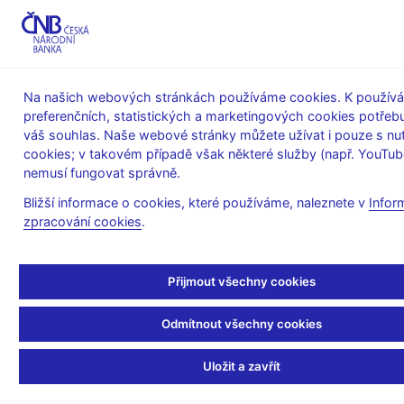
MENU
Na našich webových stránkách používáme cookies. K používá
preferenčních, statistických a marketingových cookies potřeb
Úvod
Stalo se
Tiskové zprávy
váš souhlas. Naše webové stránky můžete užívat i pouze s nu
cookies; v takovém případě však některé služby (např. YouTub
TISKOVÉ ZPRÁVY
17. 1. 2002
nemusí fungovat správně.
Strategie řešení
Bližší informace o cookies, které používáme, naleznete v
Infor
zpracování cookies
.
kurzových dopadů
přílivu kapitálu z
Přijmout všechny cookies
privatizace státního
Odmítnout všechny cookies
majetku a z dalších
Uložit a zavřít
devizových příjmů státu