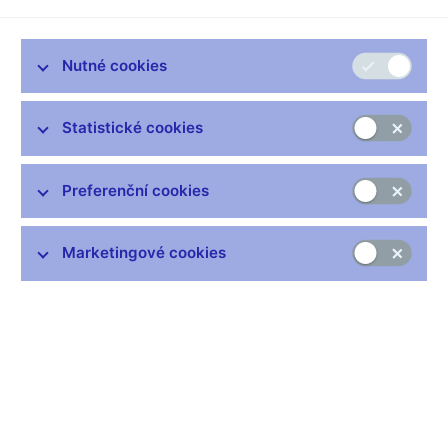
Česká národní banka nepovažuje na základě dostupných
informací připravované aktivity společnosti HILD za
Nutné cookies
regulovanou činnost ve své působnosti
. Společnost HILD
nenabízí plnění pro případ nahodilé události v budoucnu, ale
pravidelný důchod (a zřízení věcného břemene dožití) jako
Statistické cookies
protihodnotu za koupi nemovitosti. V tomto případě nepanuje
žádná nejistota o začátku pravidelného vyplácení jednotlivých
Preferenční cookies
splátek kupní ceny, neboť splátky jsou vypláceny již od chvíle
podpisu smlouvy. Chybí zde prvek nejistoty, zda se klient
začátku vyplácení dožije či nikoli. Nabízená služba proto
Marketingové cookies
nenaplňuje definici pojišťovací činnosti dle českých právních
předpisů. Potenciální obchodní vztah obsahuje pouze jedinou
neznámou – počet splátek a tedy celkovou kupní cenu, což
ovšem nepostačuje k podřazení právního vztahu pod
pojišťovací činnost. Ustanovení o dodatečném určení kupní
ceny v závislosti na události, která teprve nastane, nejsou v
kupních a jiných smlouvách neobvyklá. Zatímco uzavírání
pojistných smluv je vyhrazeno pojišťovnám, uzavírání kupních
smluv a smluv o důchodu (dle § 842 a násl. občanského