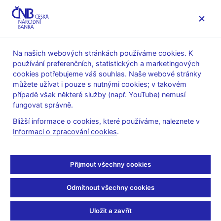
MENU
Na našich webových stránkách používáme cookies. K
používání preferenčních, statistických a marketingových
Úvod
Stalo se
Tiskové zprávy
cookies potřebujeme váš souhlas. Naše webové stránky
můžete užívat i pouze s nutnými cookies; v takovém
TISKOVÉ ZPRÁVY
22. 8. 2008
případě však některé služby (např. YouTube) nemusí
Stanovisko České
fungovat správně.
Bližší informace o cookies, které používáme, naleznete v
národní banky k
Informaci o zpracování cookies
.
aktivitám společnosti
Přijmout všechny cookies
HILD v České republice
Odmítnout všechny cookies
Sdílejte
Uložit a zavřít