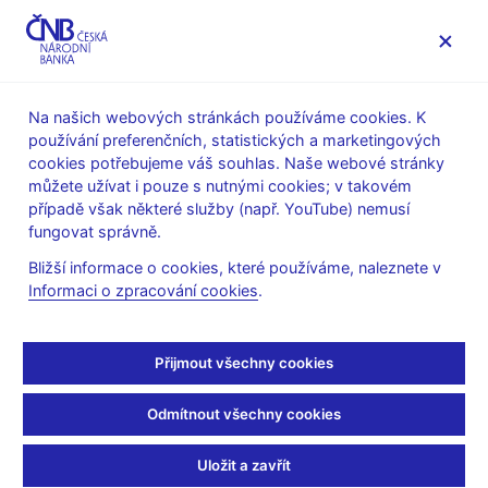
MENU
Na našich webových stránkách používáme cookies. K
používání preferenčních, statistických a marketingových
Úvod
Stalo se
Tiskové zprávy
cookies potřebujeme váš souhlas. Naše webové stránky
můžete užívat i pouze s nutnými cookies; v takovém
TISKOVÉ ZPRÁVY
30. 11. 2009
Statistika
případě však některé služby (např. YouTube) nemusí
fungovat správně.
Publikace
Bližší informace o cookies, které používáme, naleznete v
Informaci o zpracování cookies
.
harmonizované statistiky
fondů kolektivního
Přijmout všechny cookies
investování
Odmítnout všechny cookies
Sdílejte
Uložit a zavřít