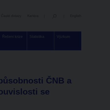
Časté dotazy
Kariéra
English
Řešení krize
Statistika
Výzkum
 působnosti ČNB a
ouvislosti se