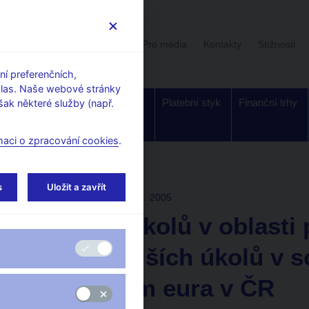
Uživatelská sekce
Stalo se
Pro média
Kontakty
Stížnosti
í preferenčních,
hlas. Naše webové stránky
Dohled a
Bankovky a
Platební styk
Finanční trhy
ak některé služby (např.
regulace
mince
maci o zpracování cookies
.
s
Uložit a zavřít
TISKOVÉ ZPRÁVY
1. 3. 2005
Přehled úkolů v oblasti
nástin dalších úkolů v s
zavedením eura v ČR