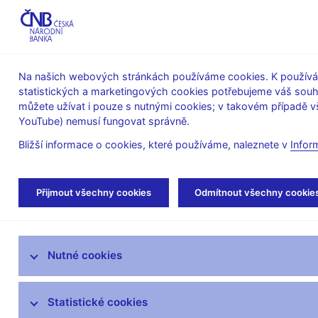
ABO-K
Na našich webových stránkách používáme cookies. K používán
statistických a marketingových cookies potřebujeme váš sou
O ČNB
Měnová
Finanční
můžete užívat i pouze s nutnými cookies; v takovém případě vš
YouTube) nemusí fungovat správně.
politika
stabilita
Bližší informace o cookies, které používáme, naleznete v
Infor
Úvod
Stalo se
Tiskové zprávy
Přijmout všechny cookies
Odmítnout všechny cookie
Aktuality
Nutné cookies
Tiskové zprávy
Kalendář
Statistické cookies