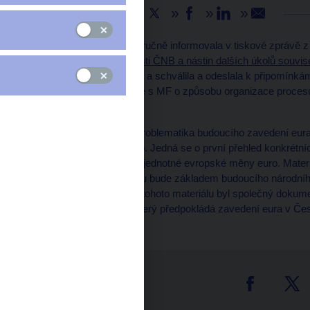
Sdílejte
Česká národní banka stručně informovala v tiskové zprávě z 
úkolů v oblasti působnosti ČNB a nástin dalších úkolů souvi
ČNB materiál projednala a schválila a odeslala k připomínkám
ČNB je zahájení diskuse s MF o způsobu organizace proces
podmínkách ČR.
Obsahem materiálu je problematika budoucího zavedení eura v 
technicko-organizačního. Jedná se o první přehled konkrétníc
rámci přípravy na přijetí jednotné evropské měny euro. Mater
resortů a v tomto smyslu bude základem budoucího národního
Podkladem při přípravě tohoto materiálu byl společný doku
republiky k eurozóně"
který předpokládá zavedení eura v Česk
tter