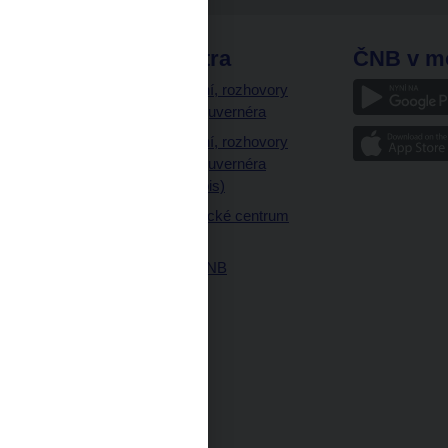
odkazy
ČNB extra
ČNB v m
a
Vystoupení, rozhovory
a články guvernéra
ázky
Vystoupení, rozhovory
ajetku
a články guvernéra
ných prostor
(úplný výpis)
Návštěvnické centrum
ČNB
Historie ČNB