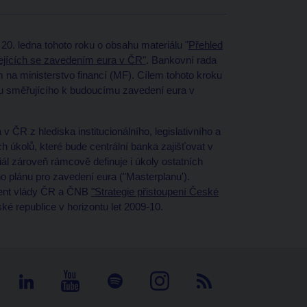
20. ledna tohoto roku o obsahu materiálu "
Přehled
sejících se zavedením eura v ČR"
. Bankovní rada
 na ministerstvo financí (MF). Cílem tohoto kroku
u směřujícího k budoucímu zavedení eura v
ČR z hlediska institucionálního, legislativního a
h úkolů, které bude centrální banka zajišťovat v
iál zároveň rámcově definuje i úkoly ostatních
 plánu pro zavedení eura ("Masterplanu').
ment vlády ČR a ČNB
"Strategie přistoupení České
é republice v horizontu let 2009-10.