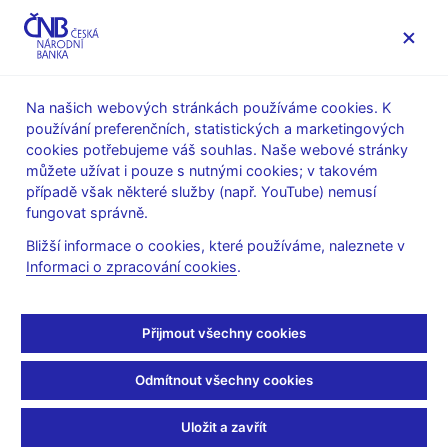
MENU
Na našich webových stránkách používáme cookies. K
používání preferenčních, statistických a marketingových
Úvod
Stalo se
Tiskové zprávy
cookies potřebujeme váš souhlas. Naše webové stránky
můžete užívat i pouze s nutnými cookies; v takovém
TISKOVÉ ZPRÁVY
15. 6. 2006
případě však některé služby (např. YouTube) nemusí
Podklad pro návrh
fungovat správně.
Bližší informace o cookies, které používáme, naleznete v
vyhlášky o pravidlech
Informaci o zpracování cookies
.
obezřetného podnikání
Přijmout všechny cookies
bank, spořitelních a
Odmítnout všechny cookies
úvěrních družstev a
obchodníků s cennými
Uložit a zavřít