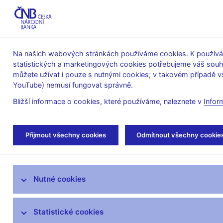
ABO-K
Na našich webových stránkách používáme cookies. K používán
statistických a marketingových cookies potřebujeme váš sou
O ČNB
Měnová
Finanční
můžete užívat i pouze s nutnými cookies; v takovém případě vš
YouTube) nemusí fungovat správně.
politika
stabilita
Bližší informace o cookies, které používáme, naleznete v
Infor
Úvod
Stalo se
Tiskové zprávy
Přijmout všechny cookies
Odmítnout všechny cookie
Aktuality
Nutné cookies
Tiskové zprávy
Kalendář
Statistické cookies