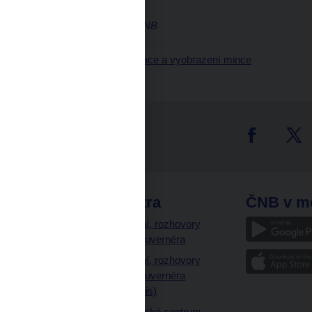
Marek Petruš, mluvčí ČNB
Podrobnější informace a vyobrazení mince
tter
odkazy
ČNB extra
ČNB v m
a
Vystoupení, rozhovory
a články guvernéra
ázky
Vystoupení, rozhovory
ajetku
a články guvernéra
ných prostor
(úplný výpis)
Návštěvnické centrum