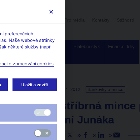
Uživatelská sekce
Stalo se
Pro média
Kontakty
Stížnosti
í preferenčních,
hlas. Naše webové stránky
Dohled a
Bankovky a
Platební styk
Finanční trhy
ak některé služby (např.
regulace
mince
maci o zpracování cookies
.
s
Uložit a zavřít
TISKOVÉ ZPRÁVY
10. 4. 2012
Bankovky a mince
Pamětní stříbrná mince 
od založení Junáka
Sdílejte