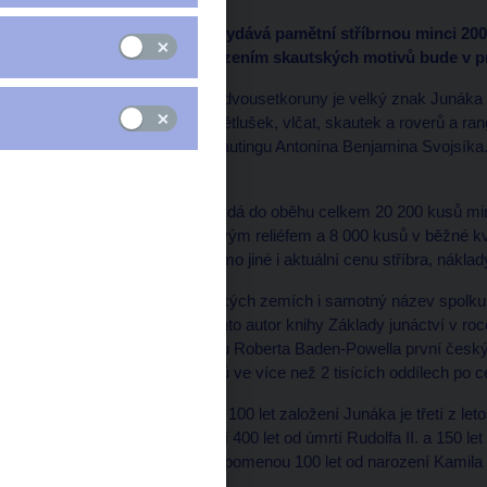
Česká národní banka vydává pamětní stříbrnou minci 200
Junák. Mince s vyobrazením skautských motivů bude v pr
Na lícní straně pamětní dvousetkoruny je velký znak Junáka
věkových kategorií – světlušek, vlčat, skautek a roverů a r
zakladatele českého skautingu Antonína Benjamina Svojsík
Fojtů.
Česká národní banka vydá do oběhu celkem 20 200 kusů minc
leštěným polem a matovým reliéfem a 8 000 kusů v běžné kval
cenou, ta zohledňuje mimo jiné i aktuální cenu stříbra, nákl
Kořeny skautingu v českých zemích i samotný název spolku 
Benjamina Svojsíka. Tento autor knihy Základy junáctví v ro
celosvětového skautingu Roberta Baden-Powella první český
skautek na 45 tisíc členů ve více než 2 tisících oddílech po 
Dvousetkoruna k výročí 100 let založení Junáka je třetí z leto
vydaných mincí k výročí 400 let od úmrtí Rudolfa II. a 150 
dvousetkoruny, které připomenou 100 let od narození Kamila
Praze.