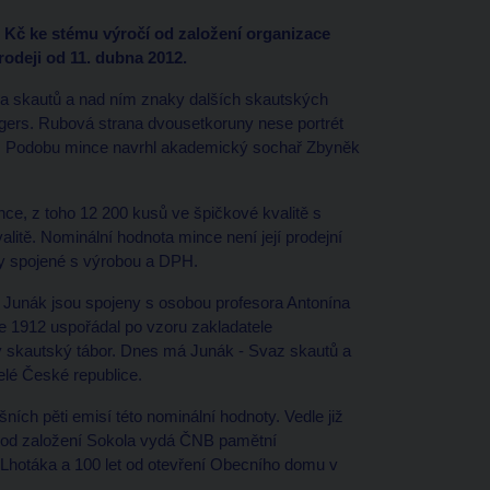
 Kč ke stému výročí od založení organizace
odeji od 11. dubna 2012.
 a skautů a nad ním znaky dalších skautských
angers. Rubová strana dvousetkoruny nese portrét
a. Podobu mince navrhl akademický sochař Zbyněk
e, z toho 12 200 kusů ve špičkové kvalitě s
itě. Nominální hodnota mince není její prodejní
ady spojené s výrobou a DPH.
Junák jsou spojeny s osobou profesora Antonína
ce 1912 uspořádal po vzoru zakladatele
 skautský tábor. Dnes má Junák - Svaz skautů a
celé České republice.
šních pěti emisí této nominální hodnoty. Vedle již
let od založení Sokola vydá ČNB pamětní
 Lhotáka a 100 let od otevření Obecního domu v