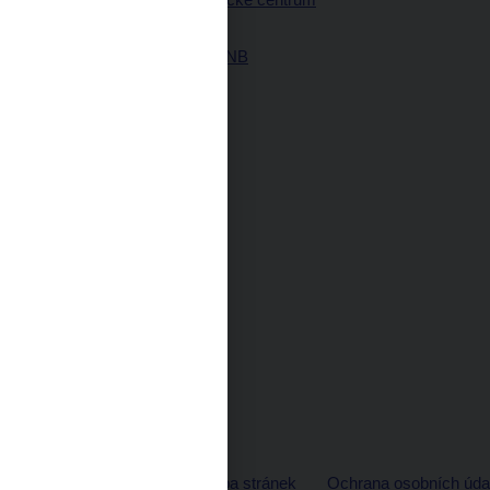
ČNB
Historie ČNB
© ČNB 2026
Mapa stránek
Ochrana osobních úda