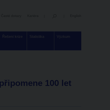
Časté dotazy
Kariéra
English
Řešení krize
Statistika
Výzkum
připomene 100 let