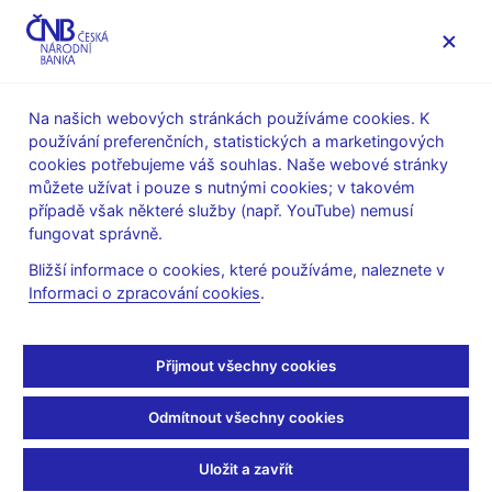
MENU
Na našich webových stránkách používáme cookies. K
používání preferenčních, statistických a marketingových
Úvod
Stalo se
Tiskové zprávy
cookies potřebujeme váš souhlas. Naše webové stránky
můžete užívat i pouze s nutnými cookies; v takovém
TISKOVÉ ZPRÁVY
28. 8. 2020
O ČNB
případě však některé služby (např. YouTube) nemusí
fungovat správně.
Osamostatnění odboru
Bližší informace o cookies, které používáme, naleznete v
Informaci o zpracování cookies
.
lidských zdrojů ČNB a
nové rozdělení
Přijmout všechny cookies
kompetencí členů
Odmítnout všechny cookies
bankovní rady
Uložit a zavřít