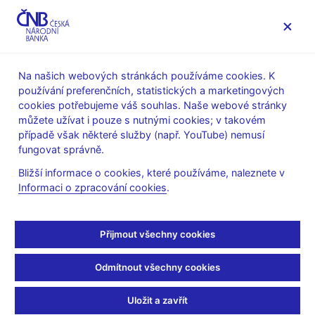
MENU
Na našich webových stránkách používáme cookies. K
používání preferenčních, statistických a marketingových
Úvod
Stalo se
Tiskové zprávy
cookies potřebujeme váš souhlas. Naše webové stránky
můžete užívat i pouze s nutnými cookies; v takovém
TISKOVÉ ZPRÁVY
9. 10. 2006
případě však některé služby (např. YouTube) nemusí
Nová ředitelka odboru
fungovat správně.
Bližší informace o cookies, které používáme, naleznete v
dohledu sekce regulace
Informaci o zpracování cookies
.
a dohledu nad
Přijmout všechny cookies
pojišťovnami ČNB
Odmítnout všechny cookies
Sdílejte
Uložit a zavřít