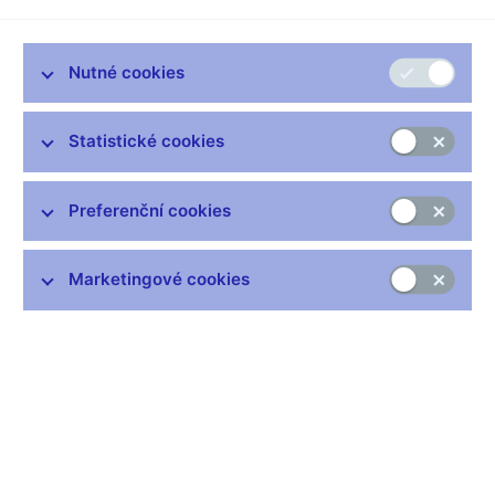
Bankovní rada ČNB na svém jednání dne 14. 9. 2006 rozhodla
s účinností od 1. října 2006 o jmenování paní RNDr. Zuzany
Nutné cookies
Silberové, Ph.D.,CIA, do funkce ředitelky odboru dohledu sekce
regulace a dohledu nad pojišťovnami ústředí České národní
banky.
Statistické cookies
Paní RNDr. Zuzana Silberová, Ph.D., CIA, (40 let) je
absolventkou přírodovědecké fakulty Masarykovy university
Preferenční cookies
v Brně. Po ukončení studia pracovala jako středoškolská
pedagožka a odborná asistentka na katedře matematiky
Vojenské akademie, později jako odborná asistentka katedry
Marketingové cookies
matematiky PedF UK v Praze.
Po celou dobu svého působení v ČNB, tj. od roku 1994,
pracovala v oblasti bankovním dohledu. Od roku 2001 byla
pověřena řízením referátu pro vnitřní řídicí a kontrolní systémy
bank (včetně problematiky corporate governance, interního
auditu, funkce compliance a prevence legalizace výnosů
z trestné činnosti) v rámci odboru dohledu na místě.
Absolvovala řadu tuzemských a zahraničních kurzů a