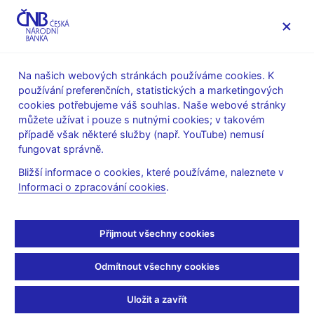
MENU
Na našich webových stránkách používáme cookies. K
používání preferenčních, statistických a marketingových
Úvod
Stalo se
Tiskové zprávy
cookies potřebujeme váš souhlas. Naše webové stránky
můžete užívat i pouze s nutnými cookies; v takovém
TISKOVÉ ZPRÁVY
3. 9. 1999
případě však některé služby (např. YouTube) nemusí
Moravia banka - správní
fungovat správně.
Bližší informace o cookies, které používáme, naleznete v
řízení
Informaci o zpracování cookies
.
Sdílejte
Přijmout všechny cookies
Odmítnout všechny cookies
Po posouzení ekonomické situace Moravia banky, a.s.,
Bankovní rada České národní banky rozhodla se souhlasem
Uložit a zavřít
Ministerstva financí ČR vyřadit Moravia banku, a.s., ze