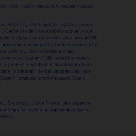
004 RNDr. Tibora Hlédika M.A. ředitelem odboru
ovy Univerzity, oboru operační výzkum a teorie
. V České národní bance začal pracovat v roce
dalších 2 letech se stal členem sboru poradců BR.
 provádění měnové politiky České národní banky.
ého výzkumu. Jako koordinátor oblasti
 ekonomický výzkum ČNB, poradního orgánu
měřuje především na oblast makroekonomického
 doma i v zahraničí. Je spoluautorem publikace
System', popisující predikční aparát České
tánii, Švýcarsku, USA a Finsku. Jako expert se
měřením na implementaci inflačního cílení a
v OECD.