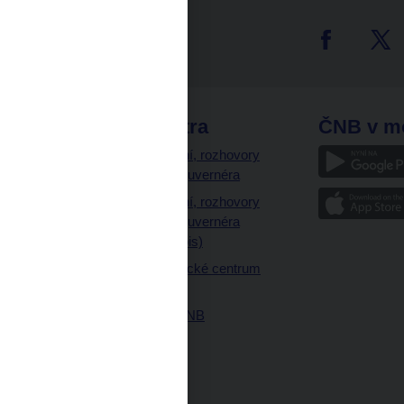
tter
odkazy
ČNB extra
ČNB v m
a
Vystoupení, rozhovory
a články guvernéra
ázky
Vystoupení, rozhovory
ajetku
a články guvernéra
ných prostor
(úplný výpis)
Návštěvnické centrum
ČNB
Historie ČNB