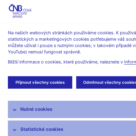
ABO-K
Na našich webových stránkách používáme cookies. K používán
statistických a marketingových cookies potřebujeme váš sou
O ČNB
Měnová
Finanční
můžete užívat i pouze s nutnými cookies; v takovém případě vš
YouTube) nemusí fungovat správně.
politika
stabilita
Bližší informace o cookies, které používáme, naleznete v
Infor
Úvod
Stalo se
Tiskové zprávy
Přijmout všechny cookies
Odmítnout všechny cookie
Aktuality
Nutné cookies
Tiskové zprávy
Kalendář
Statistické cookies