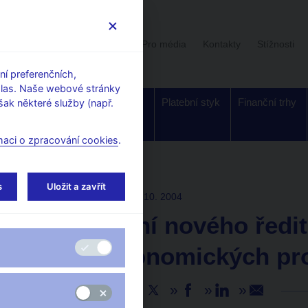
Uživatelská sekce
Stalo se
Pro média
Kontakty
Stížnosti
í preferenčních,
hlas. Naše webové stránky
Dohled a
Bankovky a
Platební styk
Finanční trhy
ak některé služby (např.
regulace
mince
maci o zpracování cookies
.
s
Uložit a zavřít
TISKOVÉ ZPRÁVY
15. 10. 2004
Jmenování nového ředit
makroekonomických pr
Sdílejte