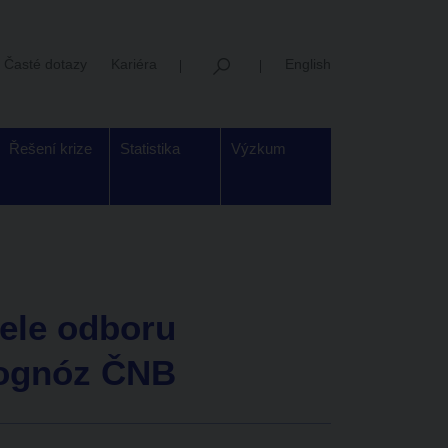
Časté dotazy
Kariéra
English
Řešení krize
Statistika
Výzkum
ele odboru
ognóz ČNB