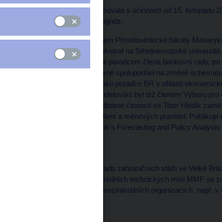
Bankovní rada ČNB jmenovala s účinností od 15. listopadu 2
makroekonomických prognóz.
Tibor Hlédik je absolventem Přírodovědecké fakulty Masaryk
systémů. Ekonomii absolvoval na Středoevropské universitě
1994. V roce 1996 se stal poradcem člena bankovní rady, po 
V letech 1997-98 se aktivně spolupodílel na změně schématu
Od roku 2001 pracoval jako poradce BR v oblasti ekonomick
makroekonomického modelování byl též členem Výboru pro
bankovní rady. Ve své odborné činnosti se Tibor Hlédik za
modelování, inflačního cílení a měnových pravidel. Publikuje
"The Czech National Bank's Forecasting and Policy Analysis 
národní banky.
Tibor Hlédik absolvoval řadu zahraničních stáží ve Velké Bri
účastnil několika mezinárodních technických misí MMF se za
zastupoval také ČNB v mezinárodních organizacích, např. 