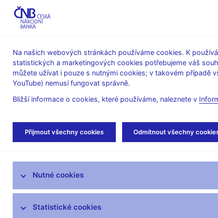
ABO-K
Na našich webových stránkách používáme cookies. K používán
statistických a marketingových cookies potřebujeme váš sou
O ČNB
Měnová
Finanční
můžete užívat i pouze s nutnými cookies; v takovém případě vš
YouTube) nemusí fungovat správně.
politika
stabilita
Bližší informace o cookies, které používáme, naleznete v
Infor
Úvod
Stalo se
Tiskové zprávy
Přijmout všechny cookies
Odmítnout všechny cookie
Aktuality
Nutné cookies
Tiskové zprávy
Kalendář
Statistické cookies