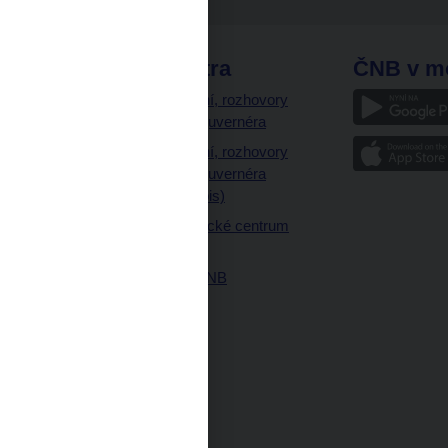
odkazy
ČNB extra
ČNB v m
a
Vystoupení, rozhovory
a články guvernéra
ázky
Vystoupení, rozhovory
ajetku
a články guvernéra
ných prostor
(úplný výpis)
Návštěvnické centrum
ČNB
Historie ČNB