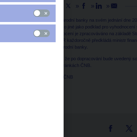
Sdílejte
Bankovní rada České národní banky na svém jednání dne 20.
analýz, který slouží mimo jiné jako podklad pro vyhodnoce
eurozónou. Toto vyhodnocení je zpracováváno na základě Str
materiálu, který vládě ČR každoročně předkládá ministr fina
a guvernérem České národní banky.
Bankovní rada rozhodla, že po dopracování bude uvedený so
roku na internetových stránkách ČNB.
Pavlína Bolfová, mluvčí ČNB
tter