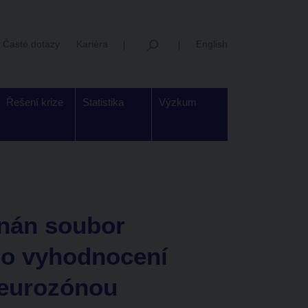
Časté dotazy
Kariéra
English
Řešení krize
Statistika
Výzkum
nán soubor
ro vyhodnocení
 eurozónou