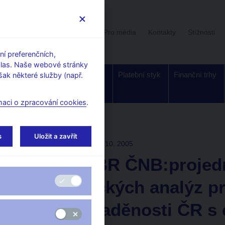
Uživatelská sekce
Stalo se
Pro média
Kontakty
Stížnosti
í preferenčních,
hlas. Naše webové stránky
Dohled a
Bankovky a
Platební styk
Finanční trhy
ak některé služby (např.
regulace
mince
maci o zpracování cookies
.
s
Uložit a zavřít
TISKOVÉ ZPRÁVY
20. 10. 2005
Jednání BR ČNB:projed
ekonomických analýz p
stupně sladěnosti ČR s