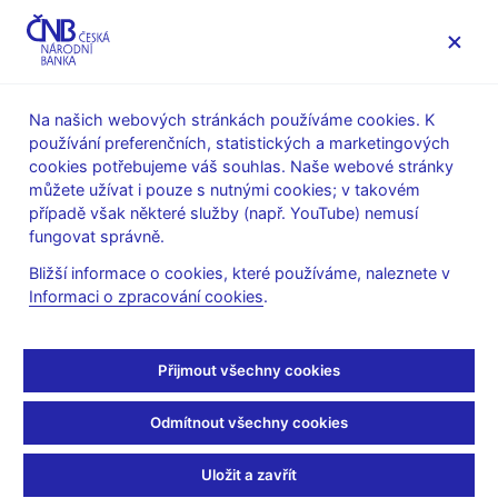
MENU
Na našich webových stránkách používáme cookies. K
používání preferenčních, statistických a marketingových
Úvod
Stalo se
Tiskové zprávy
cookies potřebujeme váš souhlas. Naše webové stránky
můžete užívat i pouze s nutnými cookies; v takovém
TISKOVÉ ZPRÁVY
6. 8. 2018
Jiné
případě však některé služby (např. YouTube) nemusí
fungovat správně.
Cvičná evakuace v
Bližší informace o cookies, které používáme, naleznete v
Informaci o zpracování cookies
.
budově ČNB
Sdílejte
Přijmout všechny cookies
Odmítnout všechny cookies
Česká národní banka 6. srpna 2018 v 10:14 hodin vyhlásila v
Uložit a zavřít
budově ústředí a pobočky Praha cvičný požární poplach s