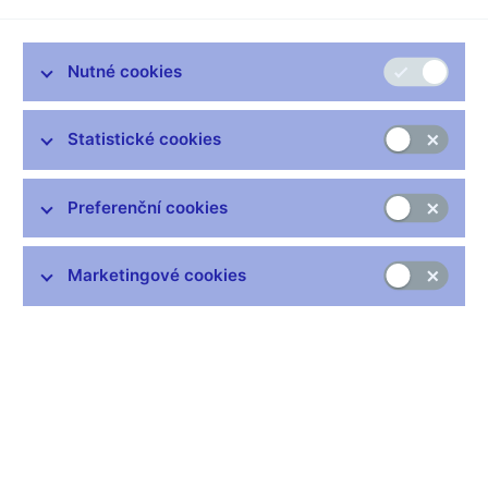
následnou evakuací. Běžný provoz budovy byl obnoven v
10:45 hodin.
Nutné cookies
Cvičení prověřilo postupy evakuace zaměstnanců a klientů
ČNB v případě mimořádné události.
Statistické cookies
Vyhláška Ministerstva vnitra ČR o stanovení podmínek požární
bezpečnosti a výkonu státního požárního dozoru ukládá ČNB
povinnost provést ve svých objektech cvičnou evakuaci
Preferenční cookies
nejméně jednou ročně.
Markéta Fišerová
Marketingové cookies
ředitelka odboru komunikace a mluvčí ČNB
Zůstaňme v kontaktu
Newsletter