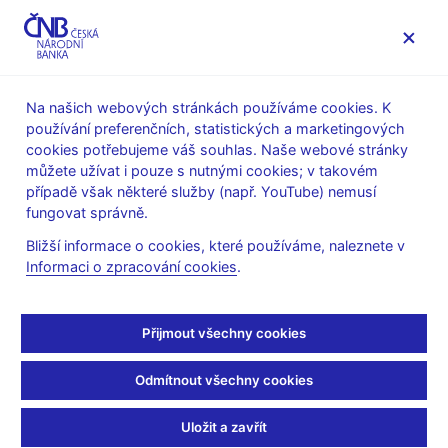
MENU
Na našich webových stránkách používáme cookies. K
používání preferenčních, statistických a marketingových
Úvod
Stalo se
Tiskové zprávy
cookies potřebujeme váš souhlas. Naše webové stránky
můžete užívat i pouze s nutnými cookies; v takovém
TISKOVÉ ZPRÁVY
6. 11. 2007
případě však některé služby (např. YouTube) nemusí
Bezpečnostní cvičení
fungovat správně.
Bližší informace o cookies, které používáme, naleznete v
Sdílejte
Informaci o zpracování cookies
.
Přijmout všechny cookies
Dnes v odpoledních hodinách probíhá na pobočce České
národní banky v Plzni bezpečnostní cvičení v součinnosti s
Odmítnout všechny cookies
Policií ČR. Jde o cvičení simulující přepadení banky s aktivním
zapojením bezpečnostních složek. Cílem nácviku je prověřit
Uložit a zavřít
postupy a opatření vyplývající z operačních plánů ústředí a