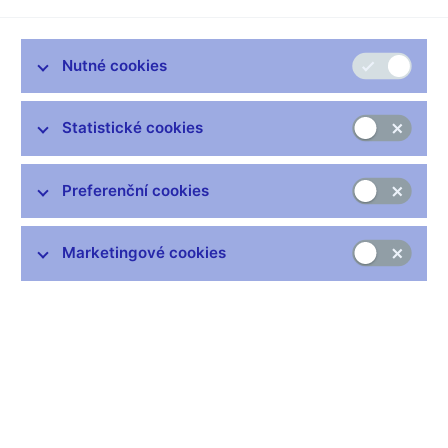
Bankovní rada ČNB na svém jednání dne 15. 6. rozhodla
s účinností od 1. července 2006 o jmenování:
Nutné cookies
Ing. Ondřeje Huslara
do funkce náměstka ředitele sekce
regulace a dohledu nad pojišťovnami ústředí České národní
Statistické cookies
banky,
Ing. Radka Křičky
do funkce ředitele odboru dohledu na
dálku sekce bankovní regulace a dohledu ústředí České
národní banky a
Ing. Naděždy Krátké
do funkce ředitelky
Preferenční cookies
odboru dohledu sekce regulace a dohledu nad pojišťovnami
ústředí České národní banky.
Marketingové cookies
Ing. Ondřej Huslar
je absolventem Vysoké školy ekonomické
v Praze, oboru ekonomická statistika. Od roku 1992 pracoval
na různých vedoucích pozicích v České pojišťovně, a.s., od
roku 2001 navíc jako tajemník její dozorčí rady. Od roku 1991
absolvoval celou řadu stáží a kurzů v zahraničí a v roce 1995 -
1997 absolvoval postgraduální studium bankovnictví na
Bankovním institutu v Praze. Ondřej Huslar mluví anglicky,
německy a rusky. Jezdí na kole a hraje squash.