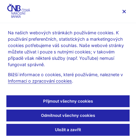
MENU
Na našich webových stránkách používáme cookies. K
používání preferenčních, statistických a marketingových
Úvod
Stalo se
Tiskové zprávy
cookies potřebujeme váš souhlas. Naše webové stránky
můžete užívat i pouze s nutnými cookies; v takovém
TISKOVÉ ZPRÁVY
16. 6. 2006
případě však některé služby (např. YouTube) nemusí
Bankovní rada ČNB
fungovat správně.
Bližší informace o cookies, které používáme, naleznete v
jmenovala nové
Informaci o zpracování cookies
.
manažery v dohledových
Přijmout všechny cookies
sekcích
Odmítnout všechny cookies
Sdílejte
Uložit a zavřít