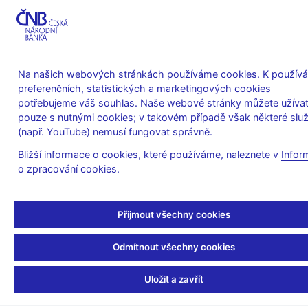
MENU
Na našich webových stránkách používáme cookies. K používá
preferenčních, statistických a marketingových cookies
Úvod
Stalo se
Kalendář
potřebujeme váš souhlas. Naše webové stránky můžete užívat
pouze s nutnými cookies; v takovém případě však některé slu
KALENDÁŘ
30. 10.
Úrokové sazby měnových finančních
2026
(např. YouTube) nemusí fungovat správně.
institucí v ČR
Bližší informace o cookies, které používáme, naleznete v
Infor
o zpracování cookies
.
Úrokové sazby
měnových finančních
Přijmout všechny cookies
institucí v ČR
Odmítnout všechny cookies
za září 2026
Uložit a zavřít
Úrokové sazby měnových finančních institucí představují