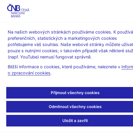
MENU
Na našich webových stránkách používáme cookies. K používá
preferenčních, statistických a marketingových cookies
Úvod
Stalo se
Kalendář
potřebujeme váš souhlas. Naše webové stránky můžete užívat
pouze s nutnými cookies; v takovém případě však některé slu
KALENDÁŘ
30. 9.
Úrokové sazby měnových finančních
2026
(např. YouTube) nemusí fungovat správně.
institucí v ČR
Bližší informace o cookies, které používáme, naleznete v
Infor
o zpracování cookies
.
Úrokové sazby
měnových finančních
Přijmout všechny cookies
institucí v ČR
Odmítnout všechny cookies
za srpen 2026
Uložit a zavřít
Úrokové sazby měnových finančních institucí představují