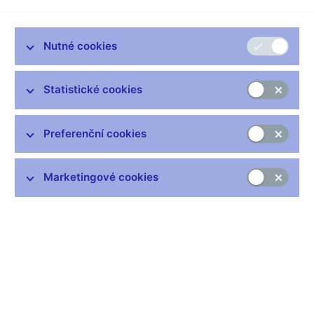
Tabulky 1 a 2 porovnávají základní úrokové sazby ČNB a
finančních trhů v ČR s obdobnými sazbami v eurozóně. Tabulky
3 až 9 jsou věnovány ukazatelům měnového vývoje, tj.
Nutné cookies
měnovým agregátům a jejich protipoložkám, v různých
pohledech a členěních. Kromě hlavních komponent M3 se
soustředí na stavy, transakce a míry růstu i dalších položek
Statistické cookies
jakou jsou zahraniční aktiva/pasiva nebo úvěrové agregáty.
Tabulky 10 a 11 doplňují předchozí údaje měnových finančních
institucí o cenové informace, tj. výši úrokových sazeb přijatých
Preferenční cookies
vkladů a poskytnutých úvěrů. Tabulky 12 až 14 jsou zaměřeny
na další finanční instituce působící ve finančním
zprostředkování. Tabulka 12 uvádí rozvahu fondů kolektivního
Marketingové cookies
investování, Tabulka 13 rozvahu zprostředkovatelů financování
aktiv a Tabulka 14 podrobnější strukturu jimi poskytovaných
spotřebitelských a jiných úvěrů.
Tabulky jsou vždy doplněny o stručný statistický komentář
hlavních vývojových změn a tendencí. Součástí je i slovník
pojmů a technické poznámky. Publikace bývá nepravidelně
rozšířena o tématické přílohy, které se podrobněji věnují
vybraným metodickým problémům, použitým statistickým