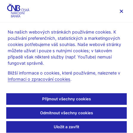
MENU
Na našich webových stránkách používáme cookies. K
používání preferenčních, statistických a marketingových
Úvod
Stalo se
Kalendář
cookies potřebujeme váš souhlas. Naše webové stránky
můžete užívat i pouze s nutnými cookies; v takovém
KALENDÁŘ
4. 12.
Měnová statistika (statistická
2026
případě však některé služby (např. YouTube) nemusí
publikace)
fungovat správně.
Bližší informace o cookies, které používáme, naleznete v
Měnová statistika
Informaci o zpracování cookies
.
(statistická publikace)
Přijmout všechny cookies
k 31. 10. 2026
Odmítnout všechny cookies
Publikace obsahuje vybrané ekonomické indikátory České
republiky produkované v rámci měnové statistiky ČNB.
Uložit a zavřít