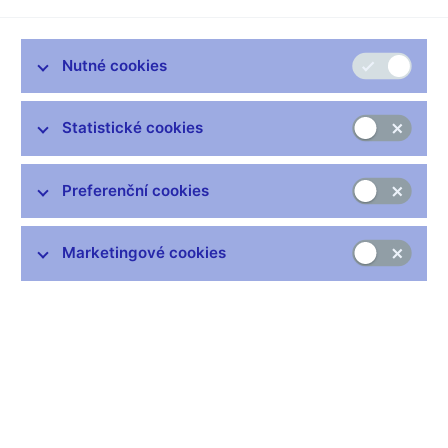
finančním trhem, která informuje o dohledových činnostech
ČNB za uplynulý rok. Dohledové priority ČNB v něm
výrazně ovlivnila pandemie COVID-19.
Nutné cookies
Ve výkonu dohledu ČNB v reakci na pandemii COVID-19
zesílila monitoring subjektů finančního trhu ve vytipovaných
Statistické cookies
rizikových oblastech, které byly důsledky pandemie ovlivněny.
Pozornost dohledu tak cílila rovněž na schopnost dohlížených
subjektů vyrovnat se s dopady pandemie. Pečlivě monitorovány
Preferenční cookies
byly zejména kapitálová vybavenost, řízení rizik, adekvátní
nastavení řídicích a kontrolních systémů, životaschopnost
obchodních modelů či schopnost zajistit podmínky pro
Marketingové cookies
kontinuitu činnosti. U úvěrových institucí se ČNB kromě výše
uvedeného zaměřila také na posuzování kvality úvěrových
portfolií a tvorby opravných položek.
Zpráva o výkonu dohledu nad finančním trhem tradičně
přináší:
Přehled klíčových aktivit dohledu
Stručný přehled vývoje finančního trhu