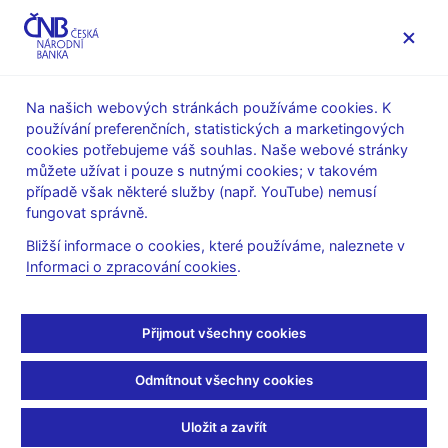
MENU
Na našich webových stránkách používáme cookies. K
používání preferenčních, statistických a marketingových
Úvod
Stalo se
Aktuality
cookies potřebujeme váš souhlas. Naše webové stránky
můžete užívat i pouze s nutnými cookies; v takovém
AKTUALITY
20. 5. 2021
případě však některé služby (např. YouTube) nemusí
Zpráva o výkonu dohledu
fungovat správně.
Bližší informace o cookies, které používáme, naleznete v
nad finančním trhem v
Informaci o zpracování cookies
.
roce 2020
Přijmout všechny cookies
Sdílejte
Odmítnout všechny cookies
Uložit a zavřít
ČNB vydala každoroční Zprávu o výkonu dohledu nad