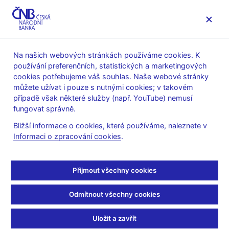
MENU
Na našich webových stránkách používáme cookies. K
používání preferenčních, statistických a marketingových
Úvod
Stalo se
Aktuality
cookies potřebujeme váš souhlas. Naše webové stránky
můžete užívat i pouze s nutnými cookies; v takovém
AKTUALITY
28. 6. 2019
případě však některé služby (např. YouTube) nemusí
Zpráva o výkonu dohledu
fungovat správně.
Bližší informace o cookies, které používáme, naleznete v
nad finančním trhem v
Informaci o zpracování cookies
.
roce 2018
Přijmout všechny cookies
Sdílejte
Odmítnout všechny cookies
Uložit a zavřít