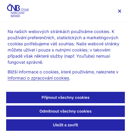
MENU
Na našich webových stránkách používáme cookies. K
používání preferenčních, statistických a marketingových
Úvod
Stalo se
Aktuality
cookies potřebujeme váš souhlas. Naše webové stránky
můžete užívat i pouze s nutnými cookies; v takovém
AKTUALITY
15. 6. 2021
případě však některé služby (např. YouTube) nemusí
Zpráva o finanční
fungovat správně.
Bližší informace o cookies, které používáme, naleznete v
stabilitě 2020/2021 –
Informaci o zpracování cookies
.
prezentace
Přijmout všechny cookies
Sdílejte
Odmítnout všechny cookies
Uložit a zavřít