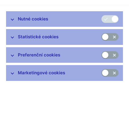
Česká národní banka upozorňuje na nové podmínky, za jakých
budou moci dohlížené subjekty finančního trhu pokračovat v
Nutné cookies
poskytování přeshraničních služeb ve Spojeném království
Velké Británie a Severního Irska i po jeho odchodu z Evropské
unie. Poskytovatelům finančních služeb, kteří své služby v této
Statistické cookies
zemi poskytují prostřednictvím tzv. evropského pasu, tamní
orgán dohledu (Financial Conduct Authority, FCA) nově
Preferenční cookies
umožňuje oznámit záměr využít
tzv. režim dočasného
povolení k poskytování služby i po ukončení členství UK v
EU. Toto oznámení je možné podávat pouze od 7. ledna do
Marketingové cookies
28. března 2019
.
Dále mohou poskytovatelé využít tzv. režim
smluv o finančních službách.
Více informací lze nalézt na
stránkách FCA k
dočasnému povolení (externí odkaz, anglicky)
a
režimu smluv (externí odkaz, anglicky)
.
Zůstaňme v kontaktu
Newsletter