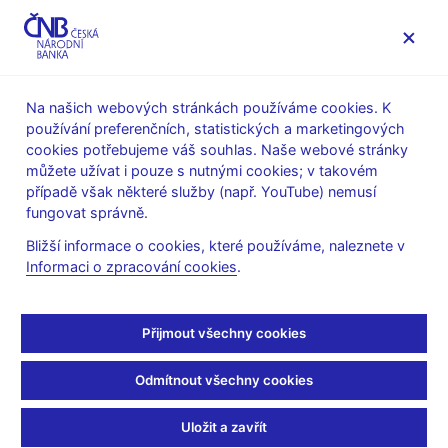
MENU
Na našich webových stránkách používáme cookies. K
používání preferenčních, statistických a marketingových
Úvod
Stalo se
Aktuality
cookies potřebujeme váš souhlas. Naše webové stránky
můžete užívat i pouze s nutnými cookies; v takovém
AKTUALITY
21. 1. 2019
případě však některé služby (např. YouTube) nemusí
Upozornění na
fungovat správně.
Bližší informace o cookies, které používáme, naleznete v
přechodná pravidla pro
Informaci o zpracování cookies
.
poskytování finančních
Přijmout všechny cookies
služeb v UK po Brexitu
Odmítnout všechny cookies
Sdílejte
Uložit a zavřít