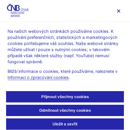
MENU
Na našich webových stránkách používáme cookies. K
používání preferenčních, statistických a marketingových
Úvod
Stalo se
Aktuality
cookies potřebujeme váš souhlas. Naše webové stránky
můžete užívat i pouze s nutnými cookies; v takovém
AKTUALITY
17. 4. 2024
případě však některé služby (např. YouTube) nemusí
Tomáš Holub:
fungovat správně.
Bližší informace o cookies, které používáme, naleznete v
Zotavování nebo recese?
Informaci o zpracování cookies
.
Ekonomické scénáře
Přijmout všechny cookies
Sdílejte
Odmítnout všechny cookies
Uložit a zavřít