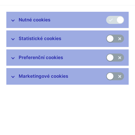
Nutné cookies
Statistické cookies
Zůstaňme v kontaktu
Newsletter
Preferenční cookies
Marketingové cookies
Nejčastější odkazy
Výměna neplatných bankovek
Informace k Sberbank CZ
Výměna poškozených peněz