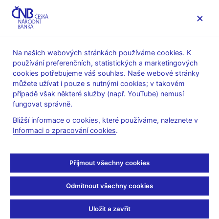
MENU
Na našich webových stránkách používáme cookies. K
používání preferenčních, statistických a marketingových
Úvod
Stalo se
Aktuality
cookies potřebujeme váš souhlas. Naše webové stránky
můžete užívat i pouze s nutnými cookies; v takovém
AKTUALITY
10. 12. 2021
případě však některé služby (např. YouTube) nemusí
Inflace v listopadu 2021
fungovat správně.
Bližší informace o cookies, které používáme, naleznete v
výrazně nad prognózou
Informaci o zpracování cookies
.
ČNB a vysoko nad horní
Přijmout všechny cookies
hranicí tolerančního
Odmítnout všechny cookies
pásma cíle
Uložit a zavřít
Sdílejte