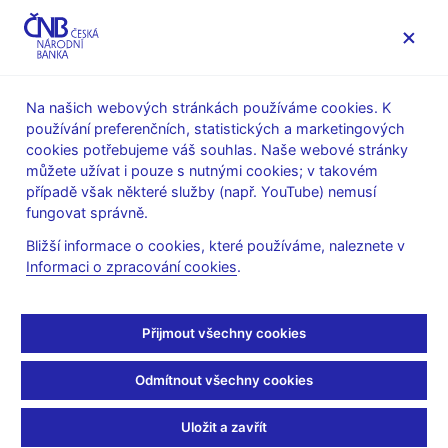
MENU
Na našich webových stránkách používáme cookies. K
používání preferenčních, statistických a marketingových
Úvod
Stalo se
Aktuality
cookies potřebujeme váš souhlas. Naše webové stránky
můžete užívat i pouze s nutnými cookies; v takovém
AKTUALITY
8. 2. 2022
případě však některé služby (např. YouTube) nemusí
Čtvrtletní informace o
fungovat správně.
Bližší informace o cookies, které používáme, naleznete v
správě devizových
Informaci o zpracování cookies
.
rezerv ČNB ke konci
Přijmout všechny cookies
roku 2021
Odmítnout všechny cookies
Sdílejte
Uložit a zavřít