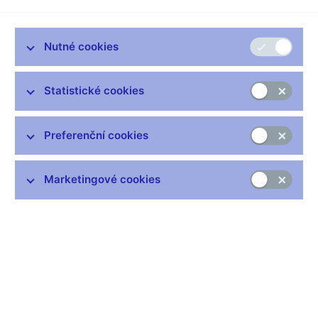
Česká národní banka vydala
informaci o aktivně spravované
části devizových rezerv ke konci čtvrtého čtvrtletí 2021
. Její
Nutné cookies
eurová hodnota za uplynulý kalendářní rok vzrostla
o přibližně 8 %, a to vlivem kladného zhodnocení a nákupu
cizí měny od klientů.
Statistické cookies
Výnos devizových rezerv měřený v cizí měně dosáhl za
uplynulý rok 2,11 %,
korunový výnos byl vlivem posilující
Preferenční cookies
domácí měny záporný v rozsahu 0,29 %.
Likviditní tranše
devizových rezerv, která představuje část
Marketingové cookies
devizových rezerv určenou pro okamžité potřeby,
vykázala
záporný výnos 0,36 %
v důsledku toho, že tuto tranši tvoří
krátkodobé investice v eurech nesoucí záporný úrok.
Investiční tranše
, kde je soustředěna část devizových rezerv
orientovaná na výnos ve střednědobém a dlouhodobém
horizontu,
vykázala kladné zhodnocení 3,4 %
. Nejvíce se na
tomto výsledku podílelo akciové portfolio, zatímco dluhopisové
portfolio s výjimkou čínského skončilo se záporným výsledkem