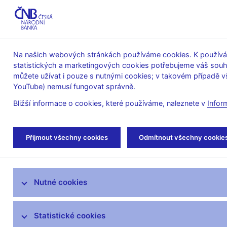
ABO-K
Na našich webových stránkách používáme cookies. K používán
statistických a marketingových cookies potřebujeme váš sou
O ČNB
Měnová
Finanční
můžete užívat i pouze s nutnými cookies; v takovém případě vš
YouTube) nemusí fungovat správně.
politika
stabilita
Bližší informace o cookies, které používáme, naleznete v
Infor
Úvod
Stalo se
Aktuality
Přijmout všechny cookies
Odmítnout všechny cookie
Aktuality
Nutné cookies
Tiskové zprávy
Kalendář
Statistické cookies