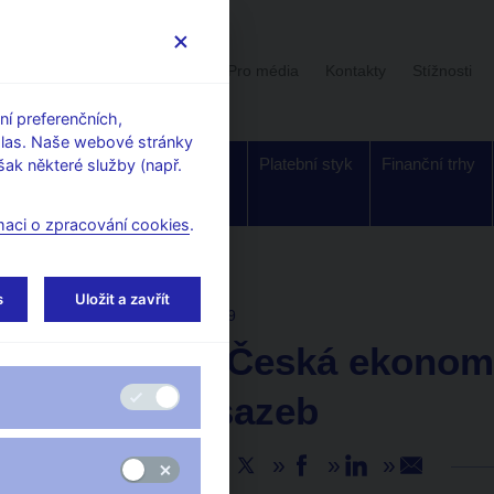
Uživatelská sekce
Stalo se
Pro média
Kontakty
Stížnosti
í preferenčních,
hlas. Naše webové stránky
Dohled a
Bankovky a
Platební styk
Finanční trhy
ak některé služby (např.
regulace
mince
maci o zpracování cookies
.
s
Uložit a zavřít
AKTUALITY
24. 7. 2019
A. Michl: Česká ekonom
stabilitu sazeb
Sdílejte