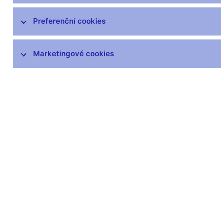
Preferenční cookies
Marketingové cookies
Zůstaňme v kontaktu
Newsle
Nejčastější odkazy
Povinné 
Výměna neplatných
Úřední desk
bankovek
Veřejné zak
Informace k Sberbank CZ
Vyřazování m
Výměna poškozených
Pronájem vol
peněz
Kariéra
Seznamy regulovaných a
registrovaných subjektů
Kurzy devizového trhu