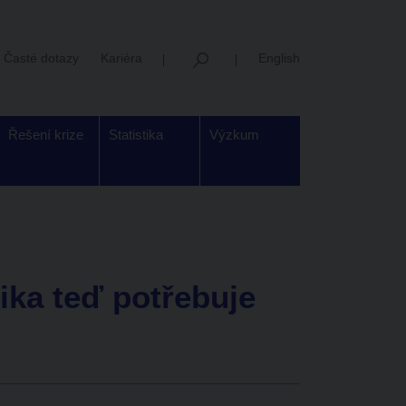
Časté dotazy
Kariéra
English
Řešení krize
Statistika
Výzkum
ika teď potřebuje