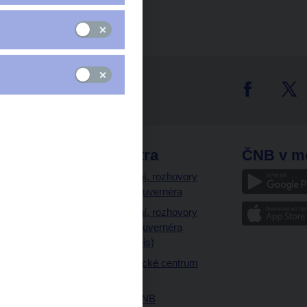
tter
odkazy
ČNB extra
ČNB v m
a
Vystoupení, rozhovory
a články guvernéra
ázky
Vystoupení, rozhovory
ajetku
a články guvernéra
ných prostor
(úplný výpis)
Návštěvnické centrum
ČNB
Historie ČNB