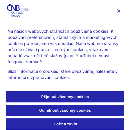
MENU
Na našich webových stránkách používáme cookies. K
používání preferenčních, statistických a marketingových
Úvod
Často kladené dotazy
cookies potřebujeme váš souhlas. Naše webové stránky
můžete užívat i pouze s nutnými cookies; v takovém
Banky a záložny
Dohled
případě však některé služby (např. YouTube) nemusí
fungovat správně.
Proticyklická kapitálová
Bližší informace o cookies, které používáme, naleznete v
Informaci o zpracování cookies
.
rezerva – otázky a
odpovědi
Přijmout všechny cookies
Jaký účel a cíl má proticyklická kapitálová rezerva?
Odmítnout všechny cookies
Je cílem zvyšování proticyklické kapitálové rezervy bránit
Uložit a zavřít
úvěrovým institucím v poskytování dalších úvěrů?