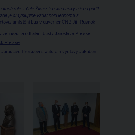
znamná role v čele Živnostenské banky a jeho podíl
zde je smysluplné vzdát hold jednomu z
toval umístění busty guvernér ČNB Jiří Rusnok.
 vernisáži a odhalení busty Jaroslava Preisse
J. Preisse
 Jaroslavu Preissovi s autorem výstavy Jakubem