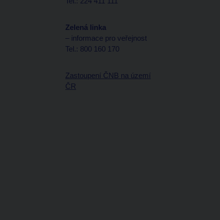
Tel.: 224 411 111
Zelená linka
– informace pro veřejnost
Tel.: 800 160 170
Zastoupení ČNB na území
ČR