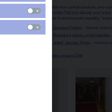
„Ač Jaroslav Preiss nepatřil mezi centrální bankéře, jeho vý
na výstavbě současného sídla ČNB jsou důvody, proč právě 
největších finančníků první československé republiky,“
komen
ČNB odhalila bustu Jaroslava Preisse
– tisková zpráva k
Projev guvernéra J. Rusnoka k záměru uctění památky 
ČNBvlog – „Bankéř století“ Jaroslav Preiss
– rozhovor o
Kunertem
Jaroslav Preiss – online výstava ČNB