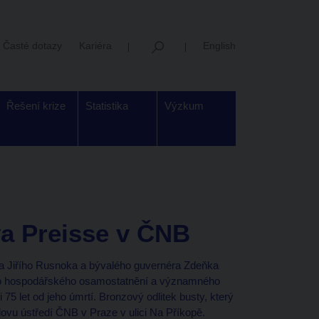
Časté dotazy
Kariéra
English
Řešení krize
Statistika
Výzkum
va Preisse v ČNB
a Jiřího Rusnoka a bývalého guvernéra Zdeňka
ého hospodářského osamostatnění a významného
 75 let od jeho úmrtí. Bronzový odlitek busty, který
vu ústředí ČNB v Praze v ulici Na Příkopě.