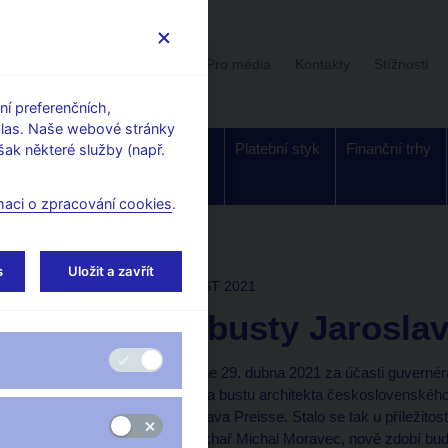
Uživatelská sekce
Stalo se
Pro média
Kontakty
Stížnosti
í preferenčních,
hlas. Naše webové stránky
Dohled a
Bankovky a
Platební styk
Finanční trhy
ak některé služby (např.
regulace
mince
maci o zpracování cookies
.
ogalerie
s
Uložit a zavřít
Thu Apr 29 15:00:00 CEST 2021
Odhalení busty Jarosla
Česká národní banka dne 29. dubna 2021 za účasti guvernér
Tůmy slavnostně odhalila bustu architekta československ
českého bankéře Jaroslava Preisse. Stalo se tak u příležitosti
zhotovil akademický sochař Michal Moravec, nově zdobí budo