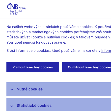
ABO-K
Na našich webových stránkách používáme cookies. K používán
statistických a marketingových cookies potřebujeme váš sou
O ČNB
Měnová
Finanční
můžete užívat i pouze s nutnými cookies; v takovém případě vš
YouTube) nemusí fungovat správně.
politika
stabilita
Bližší informace o cookies, které používáme, naleznete v
Infor
Úvod
Veřejnost
Servis pro média
Fot
Přijmout všechny cookies
Odmítnout všechny cookie
Servis pro média
Nutné cookies
Tiskové zprávy
Autorské články, rozhovory
Statistické cookies
Vystoupení a rozhovory guvernéra