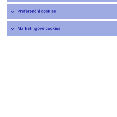
čnBlog
ČNBvlog
Preferenční cookies
ČNBpodcast
Fotogalerie
Marketingové cookies
Komentáře ČNB ke zveřejněným
statistickým údajům o inflaci a HDP
Audio, video
Prezentace pro novináře
Vystoupení, konference, semináře
Mediální karanténa
Harmonogramy a další informace
Kontakty