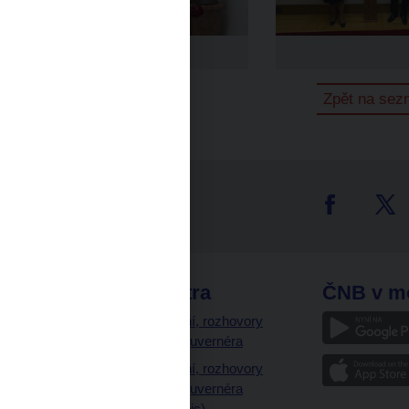
Zpět na se
tter
odkazy
ČNB extra
ČNB v m
a
Vystoupení, rozhovory
a články guvernéra
ázky
Vystoupení, rozhovory
ajetku
a články guvernéra
ných prostor
(úplný výpis)