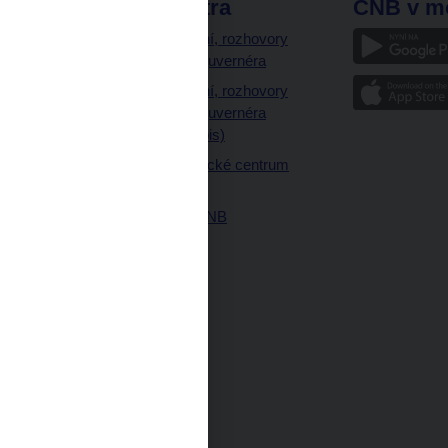
odkazy
ČNB extra
ČNB v m
a
Vystoupení, rozhovory
a články guvernéra
ázky
Vystoupení, rozhovory
ajetku
a články guvernéra
ných prostor
(úplný výpis)
Návštěvnické centrum
ČNB
Historie ČNB