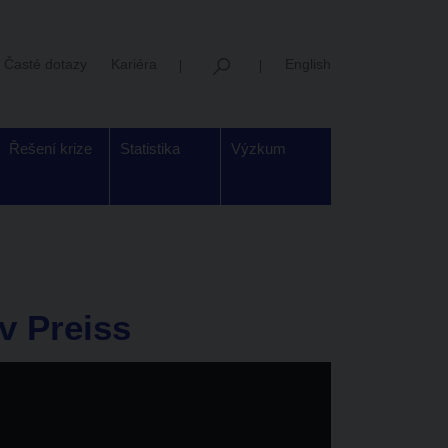
Časté dotazy
Kariéra
English
Řešení krize
Statistika
Výzkum
v Preiss