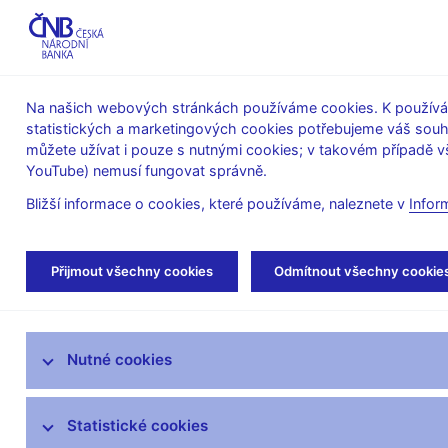
ABO-K
Na našich webových stránkách používáme cookies. K používán
statistických a marketingových cookies potřebujeme váš sou
O ČNB
Měnová
Finanční
můžete užívat i pouze s nutnými cookies; v takovém případě vš
YouTube) nemusí fungovat správně.
politika
stabilita
Bližší informace o cookies, které používáme, naleznete v
Infor
Úvod
O ČNB
ČNBvlog
Přijmout všechny cookies
Odmítnout všechny cookie
Mandát České národní banky
Nutné cookies
Bankovní rada
Kde nás najdete
Statistické cookies
Organizační struktura