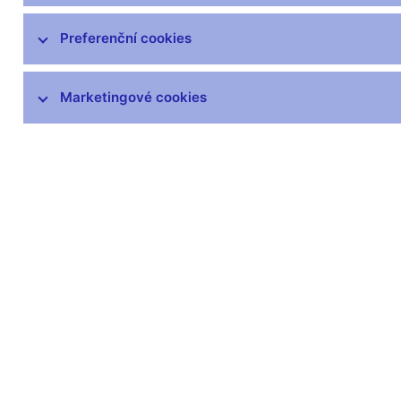
Hospodaření
Preferenční cookies
ČNB v EU a mezinárodních vztazích
Marketingové cookies
Publikace
Kongresové centrum
Finanční a ekonomická gramotnost
Návštěvnické centrum
Odborná knihovna
Archiv
Věstník
čnBlog
ČNBvlog