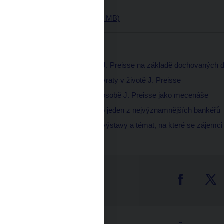
Audio (mp3, 17 MB)
Obsah dílu:
00:39 Představení J. Preisse na základě dochovaných
03:29 Úspěchy a zvraty v životě J. Preisse
07:41 Svědectví o osobě J. Preisse jako mecenáše
10:33 J. Preiss jako jeden z nejvýznamnějších bankéřů
14:04 Představení výstavy a témat, na které se zájemci
tter