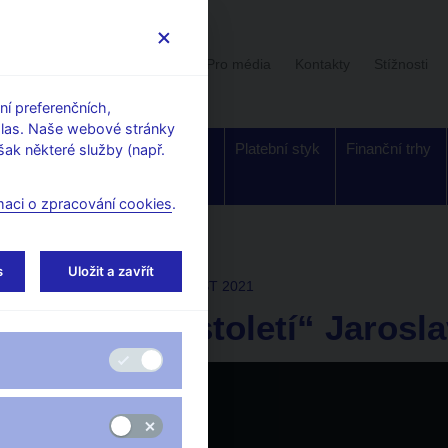
Uživatelská sekce
Stalo se
Pro média
Kontakty
Stížnosti
í preferenčních,
hlas. Naše webové stránky
Dohled a
Bankovky a
Platební styk
Finanční trhy
ak některé služby (např.
regulace
mince
maci o zpracování cookies
.
s
Uložit a zavřít
Tue Apr 27 11:00:00 CEST 2021
„Bankéř století“ Jarosla