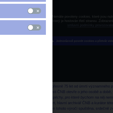
Nemáte povoleny cookies, které jsou nutn
který je hostován třetí stranou. Zobraze
smluvní podmínky provozovate
Jednorázově povolit cookies a přehrát vid
29. dubna 2021 to bude přesně 75 let od úmrtí významného 
Preisse. Při této příležitosti ČNB otevře o jeho osobě a době, v
jsou protknuté mnoha úspěchy, pro které bychom na něj nemě
v rozhovoru Jakub Kunert, hlavní archivář ČNB a kurátor tét
výstavu, která bude v den tohoto výročí spuštěna, srdečně z