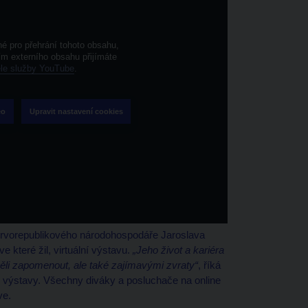
é pro přehrání tohoto obsahu,
ním externího obsahu přijímáte
le služby YouTube
.
eo
Upravit nastavení cookies
prvorepublikového národohospodáře Jaroslava
e které žil, virtuální výstavu.
„Jeho život a kariéra
li zapomenout, ale také zajímavými zvraty“
, říká
o výstavy. Všechny diváky a posluchače na online
ve.