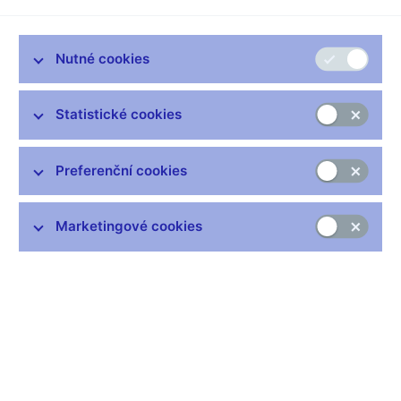
cennými papíry, včetně jejího
odůvodnění (pdf, 425 kB)
;
úplné znění k 1. 1. 2022 (pdf, 1 MB)
– pracovní pomůcka
Vyhláška č. 337/2025 Sb. (externí odkaz)
, kterou se
Nutné cookies
mění vyhláška č. 163/2014 Sb., o výkonu činnosti
bank, spořitelních a úvěrních družstev a obchodníků s
cennými papíry, ve znění pozdějších předpisů, a
Statistické cookies
důvodová zpráva (pdf, 271 kB)
k této vyhlášce
Vyhláška č. 354/2021 Sb. (pdf, 111 kB)
, kterou se
Preferenční cookies
mění vyhláška č. 163/2014 Sb., o výkonu činnosti
bank, spořitelních a úvěrních družstev a obchodníků s
cennými papíry, ve znění vyhlášky č. 392/2017 Sb.,
Marketingové cookies
vč.
odůvodnění (pdf, 497 kB)
Vyhláška č. 392/2017 Sb. (pdf, 94 kB)
, kterou se mění
vyhláška č. 163/2014 Sb., o výkonu činnosti bank,
spořitelních a úvěrních družstev a obchodníků s
cennými papíry, včetně jejího
odůvodnění (pdf, 189
kB)
Opatření obecné povahy ke stanovení sazby proticyklické
kapitálové rezervy