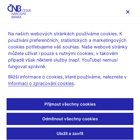
MENU
Na našich webových stránkách používáme cookies. K
používání preferenčních, statistických a marketingových
Úvod
Legislativa
cookies potřebujeme váš souhlas. Naše webové stránky
Výkon činnosti a obezřetnostní pravidla
můžete užívat i pouze s nutnými cookies; v takovém
případě však některé služby (např. YouTube) nemusí
Výkon činnosti a
fungovat správně.
obezřetnostní pravidla
Bližší informace o cookies, které používáme, naleznete v
Informaci o zpracování cookies
.
Přihlásit se k odběru avíz při aktualizaci této stránky.
Přijmout všechny cookies
Vyhláška č. 197/2025 Sb. (externí odkaz)
, kterou se
snižuje regulatorní zátěž na finančním trhu, a
důvodová
Odmítnout všechny cookies
zpráva (pdf, 317 kB)
k této vyhlášce
Vyhláška č. 163/2014 Sb. (pdf, 3,5 MB)
, o výkonu činnosti
Uložit a zavřít
bank, spořitelních a úvěrních družstev a obchodníků s